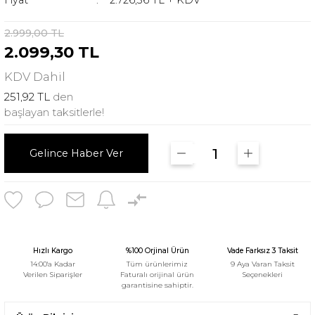
Fiyat
2.726,36 TL + KDV
2.999,00 TL
2.099,30 TL
KDV
Dahil
251,92 TL
den
başlayan taksitlerle!
Gelince Haber Ver
Hızlı Kargo
%100 Orjinal Ürün
Vade Farksız 3 Taksit
14:00'a Kadar
Tüm ürünlerimiz
9 Aya Varan Taksit
Verilen Siparişler
Faturalı orijinal ürün
Seçenekleri
garantisine sahiptir.