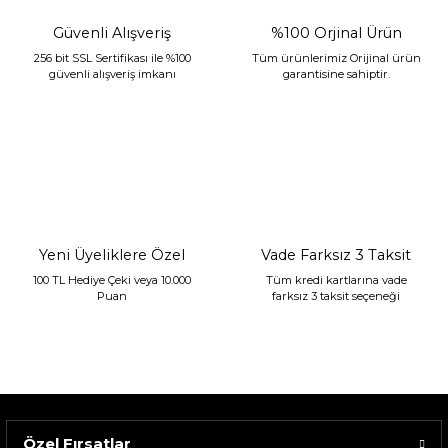
Güvenli Alışveriş
%100 Orjinal Ürün
256 bit SSL Sertifikası ile %100
Tüm ürünlerimiz Orijinal ürün
güvenli alışveriş imkanı
garantisine sahiptir.
Sarev Jahara Yatak Örtüsü Çift Kişilik Mint
2.400,00 TL
1.680,00 TL
Yeni Üyeliklere Özel
Vade Farksız 3 Taksit
100 TL Hediye Çeki veya 10.000
Tüm kredi kartlarına vade
Puan
farksız 3 taksit seçeneği
Özel Fırsatlar