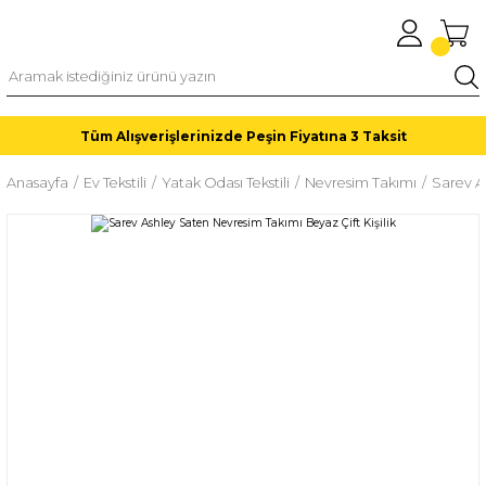
Tüm Alışverişlerinizde Peşin Fiyatına 3 Taksit
Anasayfa
Ev Tekstili
Yatak Odası Tekstili
Nevresim Takımı
Sarev A