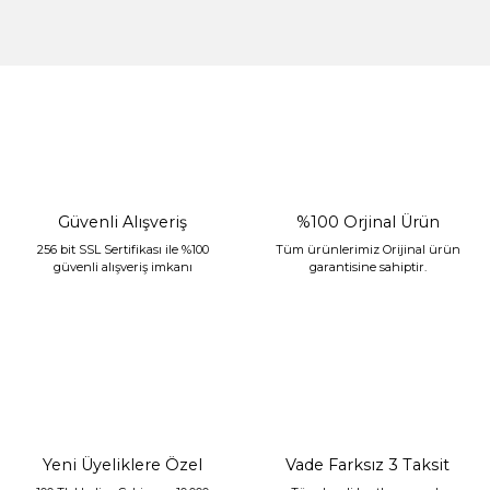
%30 İndirim
Güvenli Alışveriş
%100 Orjinal Ürün
256 bit SSL Sertifikası ile %100
Tüm ürünlerimiz Orijinal ürün
güvenli alışveriş imkanı
garantisine sahiptir.
Sarev Jahara Yatak Örtüsü Çift Kişilik Mint
2.400,00 TL
1.680,00 TL
Yeni Üyeliklere Özel
Vade Farksız 3 Taksit