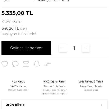
Fiyat
4.445,83 TL + KDV
5.335,00 TL
KDV
Dahil
640,20 TL
den
başlayan taksitlerle!
Gelince Haber Ver
Hızlı Kargo
%100 Orjinal Ürün
Vade Farksız 3 Taksit
14:00'a Kadar
Tüm ürünlerimiz
9 Aya Varan Taksit
Verilen Siparişler
Faturalı orijinal ürün
Seçenekleri
garantisine sahiptir.
Ürün Bilgisi