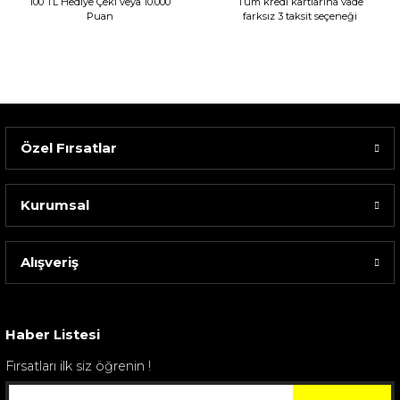
100 TL Hediye Çeki veya 10.000
Tüm kredi kartlarına vade
Puan
farksız 3 taksit seçeneği
Özel Fırsatlar
Kurumsal
Alışveriş
Sarev Elfıda Flanel Nevresim Takımı Çift Kişili...
4.400,00 TL
Haber Listesi
Fırsatları ilk siz öğrenin !