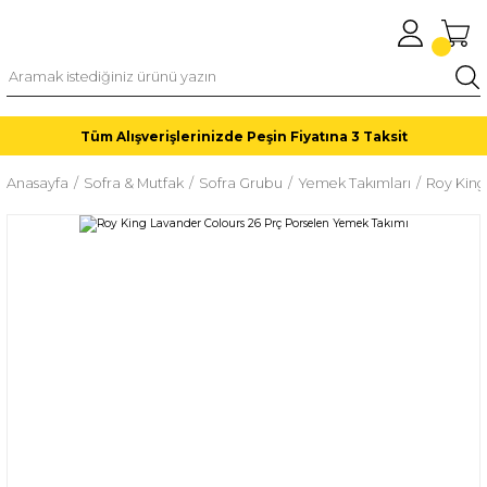
Tüm Alışverişlerinizde Peşin Fiyatına 3 Taksit
Anasayfa
Sofra & Mutfak
Sofra Grubu
Yemek Takımları
Roy King