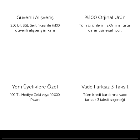
Güvenli Alışveriş
%100 Orjinal Ürün
256 bit SSL Sertifikası ile %100
Tüm ürünlerimiz Orijinal ürün
güvenli alışveriş imkanı
garantisine sahiptir.
Sarev Jahara Yatak Örtüsü Çift Kişilik Mint
2.400,00 TL
1.680,00 TL
Yeni Üyeliklere Özel
Vade Farksız 3 Taksit
100 TL Hediye Çeki veya 10.000
Tüm kredi kartlarına vade
Puan
farksız 3 taksit seçeneği