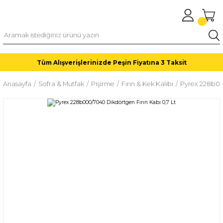
Tüm Alışverişlerinizde Peşin Fiyatına 3 Taksit
Anasayfa
Sofra & Mutfak
Pişirme
Fırın & Kek Kalıbı
Pyrex 228b000