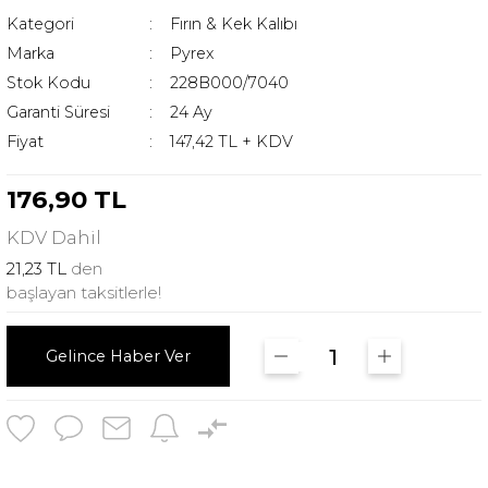
Kategori
Fırın & Kek Kalıbı
Marka
Pyrex
Stok Kodu
228B000/7040
Garanti Süresi
24 Ay
Fiyat
147,42 TL + KDV
176,90 TL
KDV
Dahil
21,23 TL
den
başlayan taksitlerle!
Gelince Haber Ver