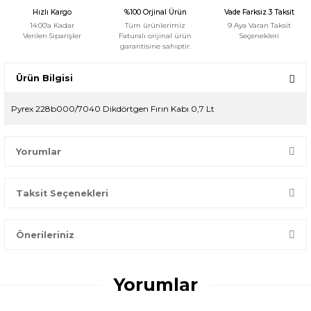
Hızlı Kargo
%100 Orjinal Ürün
Vade Farksız 3 Taksit
14:00'a Kadar
Tüm ürünlerimiz
9 Aya Varan Taksit
Verilen Siparişler
Faturalı orijinal ürün
Seçenekleri
garantisine sahiptir.
Ürün Bilgisi
Pyrex 228b000/7040 Dikdörtgen Fırın Kabı 0,7 Lt
Yorumlar
Taksit Seçenekleri
Bir dakikanızı ayırın, yorumunuzla başkalarının doğru seçim
yapmasına yardımcı olun.
Önerileriniz
Yorum Yaz
Bu ürünün fiyat bilgisi, resim, ürün açıklamalarında ve diğer
konularda yetersiz gördüğünüz noktaları öneri formunu
Yorumlar
kullanarak tarafımıza iletebilirsiniz.
Görüş ve önerileriniz için teşekkür ederiz.