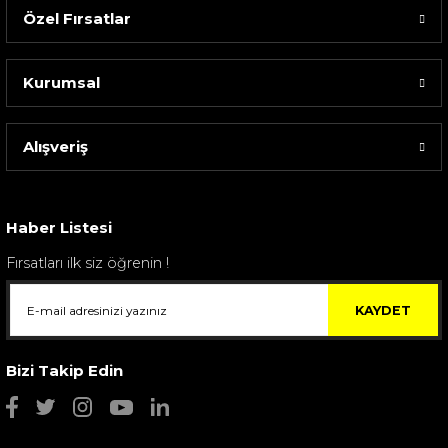
Özel Fırsatlar
Kurumsal
Alışveriş
Sarev Elfıda Flanel Nevresim Takımı Çift Kişili...
4.400,00 TL
Haber Listesi
Fırsatları ilk siz öğrenin !
KAYDET
Bizi Takip Edin