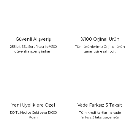
Güvenli Alışveriş
%100 Orjinal Ürün
256 bit SSL Sertifikası ile %100
Tüm ürünlerimiz Orijinal ürün
güvenli alışveriş imkanı
garantisine sahiptir.
Sarev Jahara Yatak Örtüsü Çift Kişilik Mint
2.400,00 TL
1.680,00 TL
Yeni Üyeliklere Özel
Vade Farksız 3 Taksit
100 TL Hediye Çeki veya 10.000
Tüm kredi kartlarına vade
Puan
farksız 3 taksit seçeneği