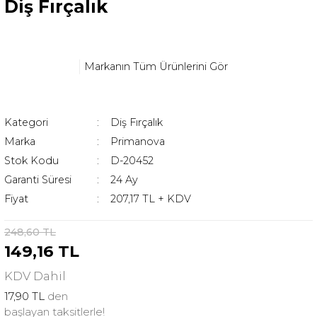
Diş Fırçalık
Markanın Tüm Ürünlerini Gör
Kategori
Diş Fırçalık
Marka
Primanova
Stok Kodu
D-20452
Garanti Süresi
24 Ay
Fiyat
207,17 TL + KDV
248,60 TL
149,16 TL
KDV
Dahil
17,90 TL
den
başlayan taksitlerle!