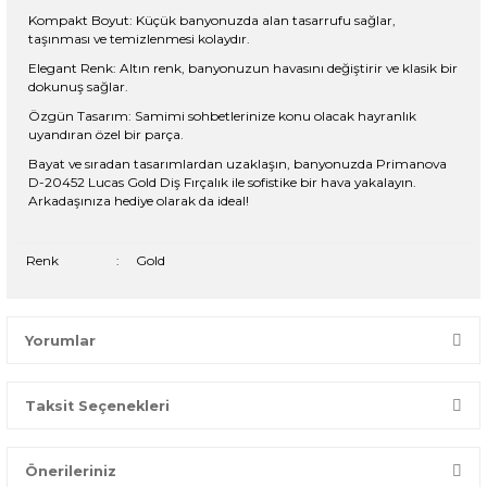
Kompakt Boyut: Küçük banyonuzda alan tasarrufu sağlar,
taşınması ve temizlenmesi kolaydır.
Elegant Renk: Altın renk, banyonuzun havasını değiştirir ve klasik bir
dokunuş sağlar.
Özgün Tasarım: Samimi sohbetlerinize konu olacak hayranlık
uyandıran özel bir parça.
Bayat ve sıradan tasarımlardan uzaklaşın, banyonuzda Primanova
D-20452 Lucas Gold Diş Fırçalık ile sofistike bir hava yakalayın.
Arkadaşınıza hediye olarak da ideal!
Renk
:
Gold
Yorumlar
Taksit Seçenekleri
Bir dakikanızı ayırın, yorumunuzla başkalarının doğru seçim
yapmasına yardımcı olun.
Önerileriniz