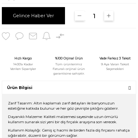
Gelince Haber Ver
Hızlı Kargo
%100 Orjinal Ürün
Vade Farksız 3 Taksit
14:00'a Kadar
Tüm ürünlerimiz
9 Aya Varan Taksit
Verilen Siparişler
Faturalı orijinal ürün
Seçenekleri
garantisine sahiptir.
Ürün Bilgisi
Zarif Tasarım: Altın kaplamalı zarif detayları ile banyonuzun
estetiğine katkıda bulunur ve her göz çevirişte şıklığını gösterir.
Dayanıklı Malzeme: Kaliteli malzemesi sayesinde uzun ömürlü
kullanım sunarak sizi yeni bir diş fırçalık arayışına son verecek.
Kullanım Kolaylığı: Geniş iç hacmi ile birden fazla diş fırçasını rahatça
sığdırabilir, düzenli bir görünüm sağlar.