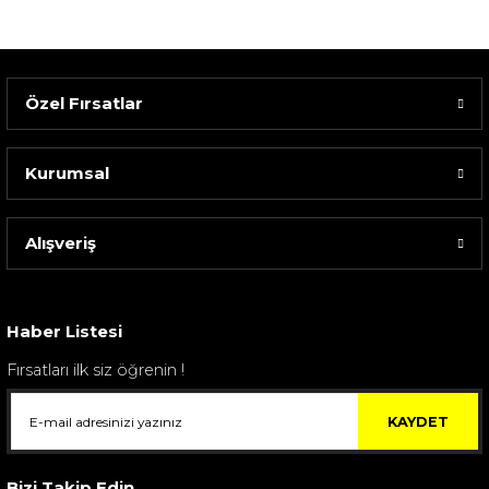
Özel Fırsatlar
Kurumsal
Alışveriş
Sarev Elfıda Flanel Nevresim Takımı Çift Kişili...
4.400,00 TL
Haber Listesi
Fırsatları ilk siz öğrenin !
KAYDET
Bizi Takip Edin