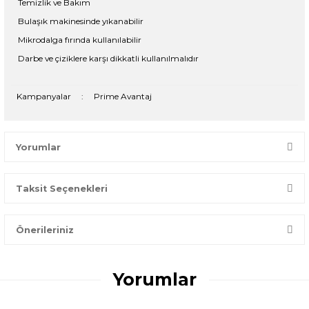
Temizlik ve Bakım
Bulaşık makinesinde yıkanabilir
Mikrodalga fırında kullanılabilir
Darbe ve çiziklere karşı dikkatli kullanılmalıdır
Kampanyalar
:
Prime Avantaj
Yorumlar
Taksit Seçenekleri
Bir dakikanızı ayırın, yorumunuzla başkalarının doğru seçim
yapmasına yardımcı olun.
Önerileriniz
Yorum Yaz
Bu ürünün fiyat bilgisi, resim, ürün açıklamalarında ve diğer
konularda yetersiz gördüğünüz noktaları öneri formunu
Yorumlar
kullanarak tarafımıza iletebilirsiniz.
Görüş ve önerileriniz için teşekkür ederiz.