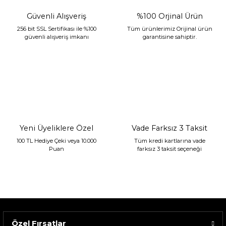
Güvenli Alışveriş
%100 Orjinal Ürün
256 bit SSL Sertifikası ile %100
Tüm ürünlerimiz Orijinal ürün
güvenli alışveriş imkanı
garantisine sahiptir.
Sarev Jahara Yatak Örtüsü Çift Kişilik Mint
2.400,00 TL
1.680,00 TL
Yeni Üyeliklere Özel
Vade Farksız 3 Taksit
100 TL Hediye Çeki veya 10.000
Tüm kredi kartlarına vade
Puan
farksız 3 taksit seçeneği
Özel Fırsatlar