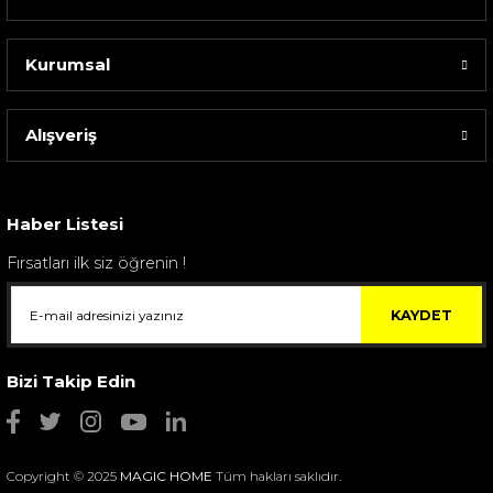
Kurumsal
Alışveriş
Sarev Elfıda Flanel Nevresim Takımı Çift Kişili...
4.400,00 TL
Haber Listesi
Fırsatları ilk siz öğrenin !
KAYDET
Bizi Takip Edin
Copyright © 2025
MAGIC HOME
Tüm hakları saklıdır.