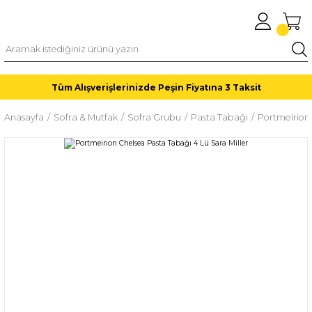
Tüm Alışverişlerinizde Peşin Fiyatına 3 Taksit
Anasayfa
Sofra & Mutfak
Sofra Grubu
Pasta Tabağı
Portmeirion 