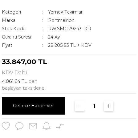
Kategori
Yemek Takımları
Marka
Portmeirion
Stok Kodu
RW.SMC.79243- XD
Garanti Süresi
24 Ay
Fiyat
28.205,83 TL + KDV
33.847,00 TL
KDV
Dahil
4.061,64 TL
den
başlayan taksitlerle!
Gelince Haber Ver