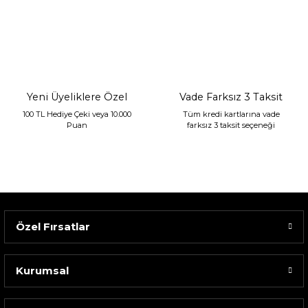
Sarev Jahara Yatak Örtüsü Çift Kişilik Mint
2.400,00 TL
1.680,00 TL
Yeni Üyeliklere Özel
Vade Farksız 3 Taksit
100 TL Hediye Çeki veya 10.000
Tüm kredi kartlarına vade
Puan
farksız 3 taksit seçeneği
Özel Fırsatlar
Kurumsal