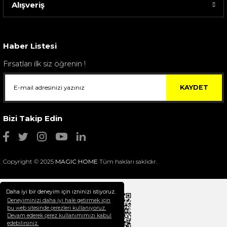
Alışveriş
Sarev Elfıda Flanel Nevresim Takımı Çift Kişili...
4.400,00 TL
Haber Listesi
Fırsatları ilk siz öğrenin !
KAYDET
Bizi Takip Edin
Copyright © 2025
MAGIC HOME
Tüm hakları saklıdır.
Daha iyi bir deneyim için izninizi istiyoruz.
Deneyiminizi daha iyi hale getirmek için
bu web sitesinde çerezleri kullanıyoruz.
Devam ederek çerez kullanımımızı kabul
Selim Dekor Chain 15x20 Çerçeve Vizon
edebilirsiniz.