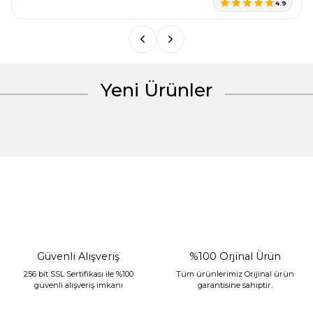
4.9
Bu ürüne benzer farklı alternatifler olmalı.
Yeni Ürünler
Gönder
%30 İndirim
Güvenli Alışveriş
%100 Orjinal Ürün
256 bit SSL Sertifikası ile %100
Tüm ürünlerimiz Orijinal ürün
güvenli alışveriş imkanı
garantisine sahiptir.