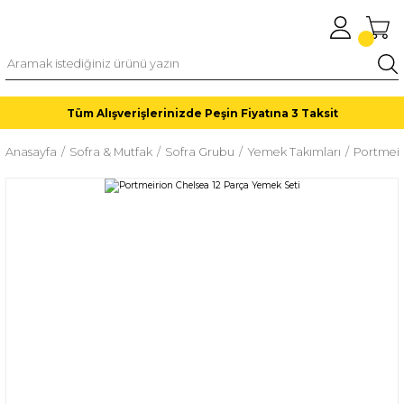
Tüm Alışverişlerinizde Peşin Fiyatına 3 Taksit
Anasayfa
Sofra & Mutfak
Sofra Grubu
Yemek Takımları
Portmeir