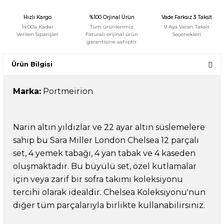
Hızlı Kargo
%100 Orjinal Ürün
Vade Farksız 3 Taksit
14:00'a Kadar
Tüm ürünlerimiz
9 Aya Varan Taksit
Verilen Siparişler
Faturalı orijinal ürün
Seçenekleri
garantisine sahiptir.
Ürün Bilgisi
Marka:
Portmeirion
Narin altın yıldızlar ve 22 ayar altın süslemelere
sahip bu Sara Miller London Chelsea 12 parçalı
set, 4 yemek tabağı, 4 yan tabak ve 4 kaseden
oluşmaktadır. Bu büyülü set, özel kutlamalar
için veya zarif bir sofra takımı koleksiyonu
tercihi olarak idealdir. Chelsea Koleksiyonu'nun
diğer tüm parçalarıyla birlikte kullanabilirsiniz.