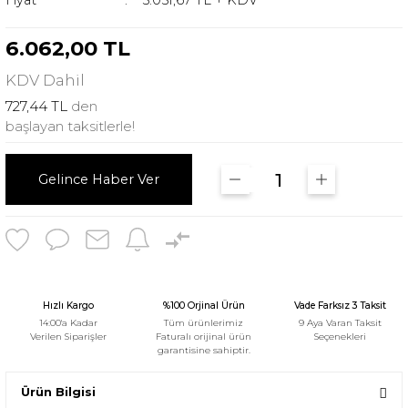
Fiyat
5.051,67 TL + KDV
6.062,00 TL
KDV
Dahil
727,44 TL
den
başlayan taksitlerle!
Gelince Haber Ver
Hızlı Kargo
%100 Orjinal Ürün
Vade Farksız 3 Taksit
14:00'a Kadar
Tüm ürünlerimiz
9 Aya Varan Taksit
Verilen Siparişler
Faturalı orijinal ürün
Seçenekleri
garantisine sahiptir.
Ürün Bilgisi