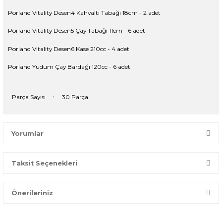
Porland Vitality Desen4 Kahvaltı Tabağı 18cm - 2 adet
Porland Vitality Desen5 Çay Tabağı 11cm - 6 adet
Porland Vitality Desen6 Kase 210cc - 4 adet
Porland Yudum Çay Bardağı 120cc - 6 adet
Parça Sayısı
:
30 Parça
Yorumlar
Taksit Seçenekleri
Bir dakikanızı ayırın, yorumunuzla başkalarının doğru seçim
yapmasına yardımcı olun.
Önerileriniz
Yorum Yaz
Bu ürünün fiyat bilgisi, resim, ürün açıklamalarında ve diğer