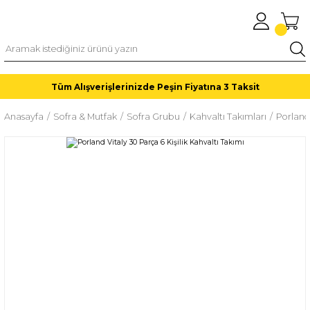
Tüm Alışverişlerinizde Peşin Fiyatına 3 Taksit
Anasayfa
Sofra & Mutfak
Sofra Grubu
Kahvaltı Takımları
Porland 