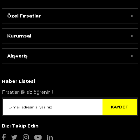
Özel Fırsatlar
Kurumsal
Alışveriş
Sarev Elfıda Flanel Nevresim Takımı Çift Kişili...
4.400,00 TL
Haber Listesi
Fırsatları ilk siz öğrenin !
KAYDET
Bizi Takip Edin