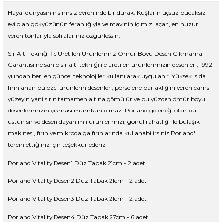
Hayal dünyasının sınırsız evreninde bir durak. Kuşların uçsuz bucaksız
evi olan gökyüzünün ferahlığıyla ve mavinin içimizi açan, en huzur
veren tonlarıyla sofralarınız özgürleşsin.
Sır Altı Tekniği İle Üretilen Ürünlerimiz Ömür Boyu Desen Çıkmama
Garantisi'ne sahip sır altı tekniği ile üretilen ürünlerimizin desenleri; 1992
yılından beri en güncel teknolojiler kullanılarak uygulanır. Yüksek ısıda
fırınlanan bu özel ürünlerin desenleri, porselene parlaklığını veren camsı
yüzeyin yani sırın tamamen altına gömülür ve bu yüzden ömür boyu
desenlerimizin çıkması mümkün olmaz. Porland geleneği olan bu
üstün sır ve desen dayanımlı ürünlerimizi, gönül rahatlığı ile bulaşık
makinesi, fırın ve mikrodalga fırınlarında kullanabilirsiniz Porland'ı
tercih ettiğiniz için teşekkür ederiz
Porland Vitality Desen1 Düz Tabak 21cm - 2 adet
Porland Vitality Desen2 Düz Tabak 21cm - 2 adet
Porland Vitality Desen3 Düz Tabak 21cm - 2 adet
Porland Vitality Desen4 Düz Tabak 27cm - 6 adet