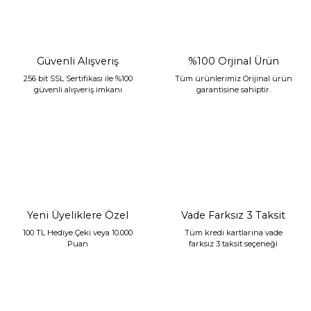
Güvenli Alışveriş
%100 Orjinal Ürün
256 bit SSL Sertifikası ile %100
Tüm ürünlerimiz Orijinal ürün
güvenli alışveriş imkanı
garantisine sahiptir.
Sarev Jahara Yatak Örtüsü Çift Kişilik Mint
2.400,00 TL
1.680,00 TL
Yeni Üyeliklere Özel
Vade Farksız 3 Taksit
100 TL Hediye Çeki veya 10.000
Tüm kredi kartlarına vade
Puan
farksız 3 taksit seçeneği