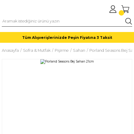
Tüm Alışverişlerinizde Peşin Fiyatına 3 Taksit
Anasayfa
Sofra & Mutfak
Pişirme
Sahan
Porland Seasons Bej S