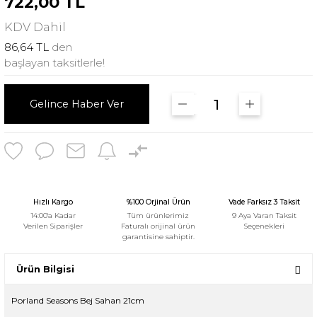
722,00 TL
KDV
Dahil
86,64 TL
den
başlayan taksitlerle!
Gelince Haber Ver
Hızlı Kargo
%100 Orjinal Ürün
Vade Farksız 3 Taksit
14:00'a Kadar
Tüm ürünlerimiz
9 Aya Varan Taksit
Verilen Siparişler
Faturalı orijinal ürün
Seçenekleri
garantisine sahiptir.
Ürün Bilgisi
Porland Seasons Bej Sahan 21cm