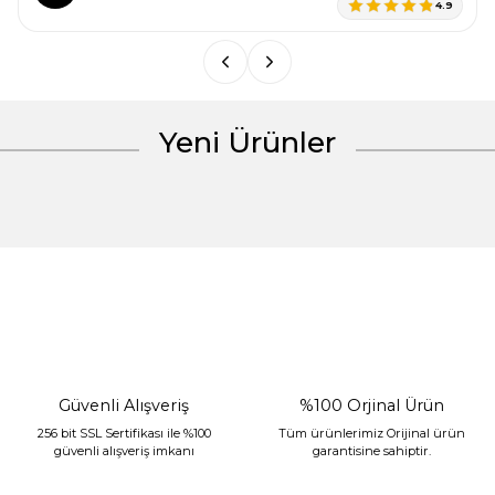
Ürün fiyatı diğer sitelerden daha pahalı.
4.9
Bu ürüne benzer farklı alternatifler olmalı.
Yeni Ürünler
Gönder
%30 İndirim
Güvenli Alışveriş
%100 Orjinal Ürün
256 bit SSL Sertifikası ile %100
Tüm ürünlerimiz Orijinal ürün
güvenli alışveriş imkanı
garantisine sahiptir.