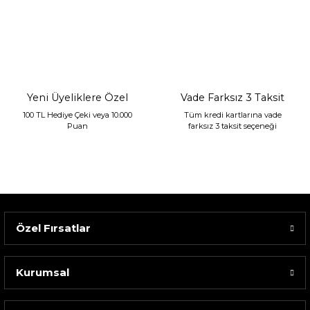
Sarev Jahara Yatak Örtüsü Çift Kişilik Mint
2.400,00 TL
1.680,00 TL
Yeni Üyeliklere Özel
Vade Farksız 3 Taksit
100 TL Hediye Çeki veya 10.000
Tüm kredi kartlarına vade
Puan
farksız 3 taksit seçeneği
Özel Fırsatlar
Kurumsal