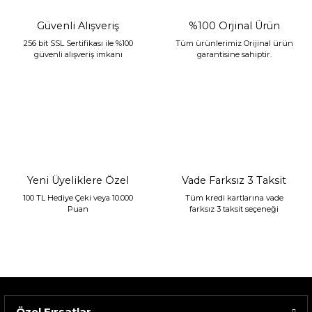
Güvenli Alışveriş
%100 Orjinal Ürün
256 bit SSL Sertifikası ile %100
Tüm ürünlerimiz Orijinal ürün
güvenli alışveriş imkanı
garantisine sahiptir.
Sarev Jahara Yatak Örtüsü Çift Kişilik Mint
2.400,00 TL
1.680,00 TL
Yeni Üyeliklere Özel
Vade Farksız 3 Taksit
100 TL Hediye Çeki veya 10.000
Tüm kredi kartlarına vade
Puan
farksız 3 taksit seçeneği
Özel Fırsatlar