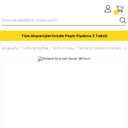
Tüm Alışverişlerinizde Peşin Fiyatına 3 Taksit
Anasayfa
Sofra & Mutfak
Sofra Grubu
Servis & Sunum Ürünleri
P