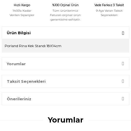
Hızlı Kargo
%100 Orjinal Ürün
Vade Farksız 3 Taksit
14:00'a Kadar
Tüm ürünlerimiz
9 Aya Varan Taksit
Verilen Siparişler
Faturalı orijinal ürün
Seçenekleri
garantisine sahiptir.
Ürün Bilgisi
Porland Rina Kek Standı 18X14cm
Yorumlar
Taksit Seçenekleri
Bir dakikanızı ayırın, yorumunuzla başkalarının doğru seçim
yapmasına yardımcı olun.
Önerileriniz
Yorum Yaz
Bu ürünün fiyat bilgisi, resim, ürün açıklamalarında ve diğer
konularda yetersiz gördüğünüz noktaları öneri formunu
Yorumlar
kullanarak tarafımıza iletebilirsiniz.
Görüş ve önerileriniz için teşekkür ederiz.