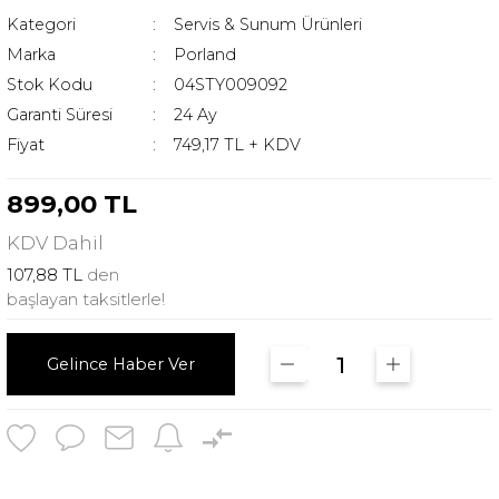
Kategori
Servis & Sunum Ürünleri
Marka
Porland
Stok Kodu
04STY009092
Garanti Süresi
24 Ay
Fiyat
749,17 TL + KDV
899,00 TL
KDV
Dahil
107,88 TL
den
başlayan taksitlerle!
Gelince Haber Ver