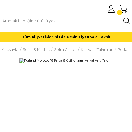
Tüm Alışverişlerinizde Peşin Fiyatına 3 Taksit
Anasayfa
Sofra & Mutfak
Sofra Grubu
Kahvaltı Takımları
Porland