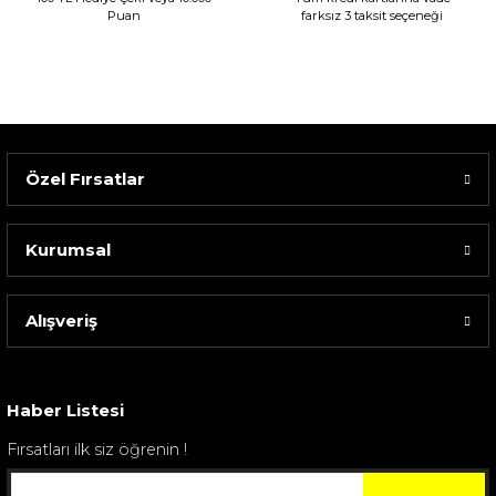
Puan
farksız 3 taksit seçeneği
Özel Fırsatlar
Kurumsal
Alışveriş
Sarev Elfıda Flanel Nevresim Takımı Çift Kişili...
4.400,00 TL
Haber Listesi
Fırsatları ilk siz öğrenin !