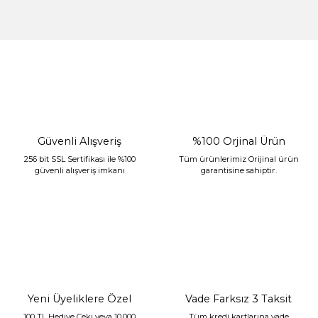
%30 İndirim
Güvenli Alışveriş
%100 Orjinal Ürün
256 bit SSL Sertifikası ile %100
Tüm ürünlerimiz Orijinal ürün
güvenli alışveriş imkanı
garantisine sahiptir.
Sarev Jahara Yatak Örtüsü Çift Kişilik Mint
2.400,00 TL
1.680,00 TL
Yeni Üyeliklere Özel
Vade Farksız 3 Taksit
100 TL Hediye Çeki veya 10.000
Tüm kredi kartlarına vade