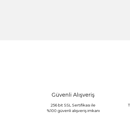
%30 İndirim
Güvenli Alışveriş
256 bit SSL Sertifikası ile
T
%100 güvenli alışveriş imkanı
Sarev Jahara Yatak Örtüsü Çift Kişilik