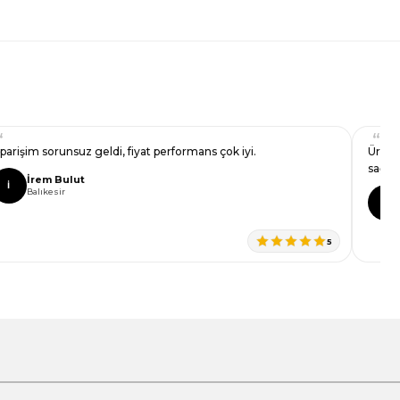
iparişim sorunsuz geldi, fiyat performans çok iyi.
Ürün 
sağla
İrem Bulut
İ
Balıkesir
D
5