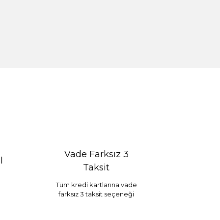
Vade Farksız 3
l
Taksit
Tüm kredi kartlarına vade
farksız 3 taksit seçeneği
Selim Dekor Chain 15x20 Çerçeve Vizon