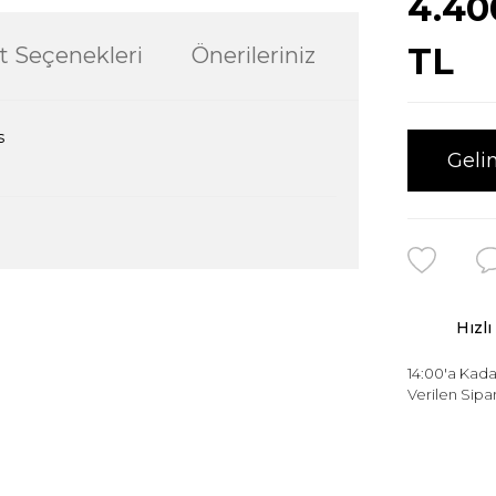
4.40
TL
t Seçenekleri
Önerileriniz
s
Geli
ularda yetersiz gördüğünüz noktaları öneri
Hızlı
ğru seçim yapmasına yardımcı olun.
14:00'a Kada
Verilen Sipar