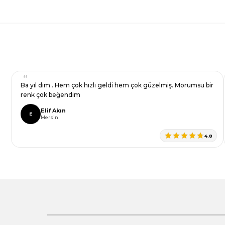
Bu ürüne benzer farklı alternatifler olmalı.
Gönder
Ba yıl dım . Hem çok hızlı geldi hem çok güzelmiş. Morumsu bir
renk çok beğendim
Elif Akın
E
Mersin
4.8