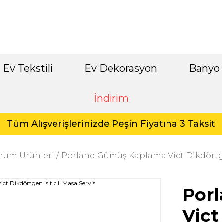
Ev Tekstili
Ev Dekorasyon
Banyo
İndirim
Tüm Alışverişlerinizde Peşin Fiyatına 3 Taksit
unum Ürünleri
Porland Gümüş Kaplama Vict Dikdörtgen
Por
Vict