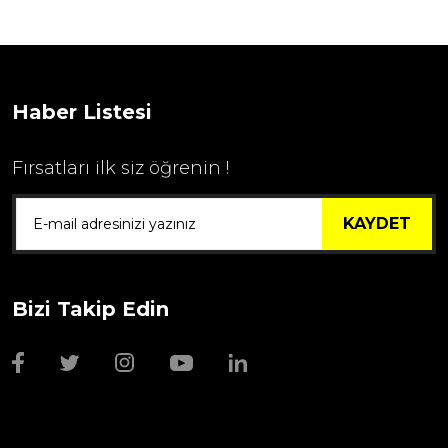
...
1.595,00 TL
Haber Listesi
Fırsatları ilk siz öğrenin !
KAYDET
Bizi Takip Edin
Wmf Bıçak Bileyi
1.999,00 TL