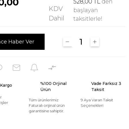
0,00
528,00 TL
den
KDV
başlayan
Dahil
taksitlerle!
nce Haber Ver
%100 Orjinal
Vade Farksız 3
 Kargo
Ürün
Taksit
r
Tüm ürünlerimiz
9 Aya Varan Taksit
işler
Faturalı orijinal ürün
Seçenekleri
garantisine sahiptir.