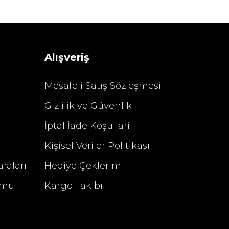
Sarev Elfıda Flanel Nevresim Takımı Çift Kişili
 TL
4.400,00 TL
Alışveriş
Mesafeli Satış Sözleşmesi
Gizlilik ve Güvenlik
%29 İndirim
İptal İade Koşullari
Kişisel Veriler Politikası
raları
Hediye Çeklerim
rmu
Kargo Takibi
u