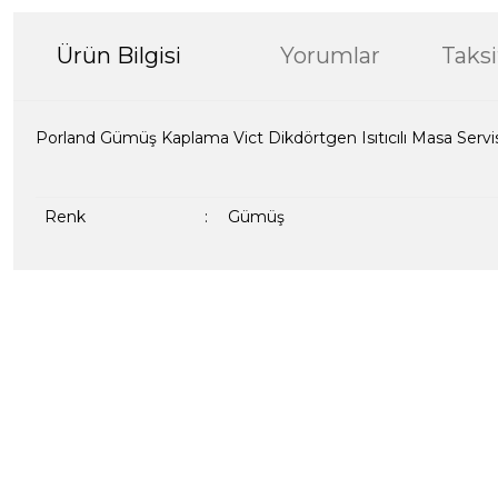
Ürün Bilgisi
Yorumlar
Taksi
Porland Gümüş Kaplama Vict Dikdörtgen Isıtıcılı Masa Servi
Renk
:
Gümüş
Bu ürünün fiyat bilgisi, resim, ürün açıklamalarında ve diğer kon
formunu kullanarak tarafımıza iletebilirsiniz.
Bir dakikanızı ayırın, yorumunuzla başkalarının do
Görüş ve önerileriniz için teşekkür ederiz.
Ürün resmi kalitesiz, bozuk veya görüntülenemiyor.
Yorum Yaz
Ürün açıklamasında eksik bilgiler bulunuyor.
Ürün bilgilerinde hatalar bulunuyor.
Ürün fiyatı diğer sitelerden daha pahalı.