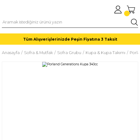
Tüm Alışverişlerinizde Peşin Fiyatına 3 Taksit
Anasayfa
Sofra & Mutfak
Sofra Grubu
Kupa & Kupa Takımı
Porl