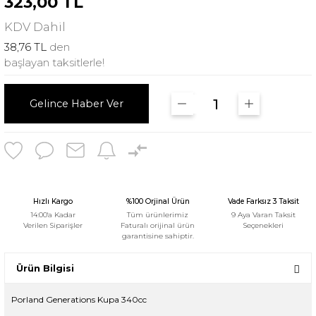
323,00 TL
KDV
Dahil
38,76 TL
den
başlayan taksitlerle!
Gelince Haber Ver
Hızlı Kargo
%100 Orjinal Ürün
Vade Farksız 3 Taksit
14:00'a Kadar
Tüm ürünlerimiz
9 Aya Varan Taksit
Verilen Siparişler
Faturalı orijinal ürün
Seçenekleri
garantisine sahiptir.
Ürün Bilgisi
Porland Generations Kupa 340cc