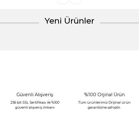
Yeni Ürünler
Gönder
%30 İndirim
Güvenli Alışveriş
%100 Orjinal Ürün
256 bit SSL Sertifikası ile %100
Tüm ürünlerimiz Orijinal ürün
güvenli alışveriş imkanı
garantisine sahiptir.
Sarev Jahara Yatak Örtüsü Çift Kişilik Mint