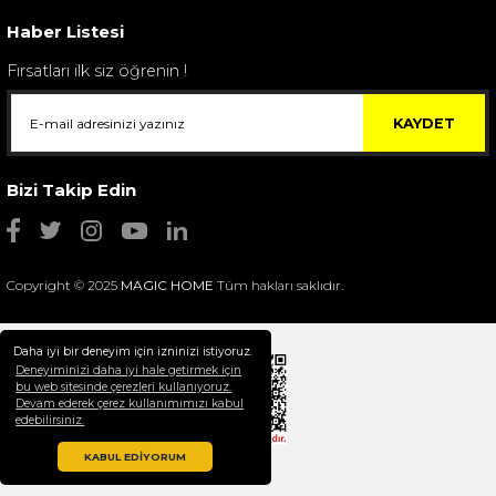
4.400,00 TL
Haber Listesi
Fırsatları ilk siz öğrenin !
KAYDET
Bizi Takip Edin
Copyright © 2025
MAGIC HOME
Tüm hakları saklıdır.
Daha iyi bir deneyim için izninizi istiyoruz.
Deneyiminizi daha iyi hale getirmek için
bu web sitesinde çerezleri kullanıyoruz.
Devam ederek çerez kullanımımızı kabul
Selim Dekor Chain 15x20 Çerçeve Vizon
edebilirsiniz.
1.595,00 TL
KABUL EDİYORUM