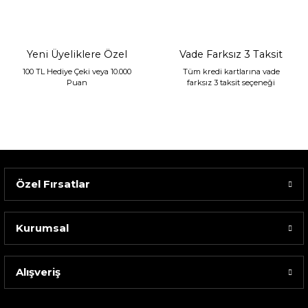
2.400,00 TL
1.680,00 TL
Yeni Üyeliklere Özel
Vade Farksız 3 Taksit
100 TL Hediye Çeki veya 10.000
Tüm kredi kartlarına vade
Puan
farksız 3 taksit seçeneği
Özel Fırsatlar
Kurumsal
Alışveriş
Sarev Elfıda Flanel Nevresim Takımı Çift Kişili...