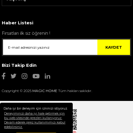
Sarev Elfıda Flanel Nevresim Takımı Çift Kişili...
4.400,00 TL
Haber Listesi
Fırsatları ilk siz öğrenin !
KAYDET
Bizi Takip Edin
Copyright © 2025
MAGIC HOME
Tüm hakları saklıdır.
Daha iyi bir deneyim için izninizi istiyoruz.
Deneyiminizi daha iyi hale getirmek için
bu web sitesinde çerezleri kullanıyoruz.
Devam ederek çerez kullanımımızı kabul
Selim Dekor Chain 15x20 Çerçeve Vizon
edebilirsiniz.