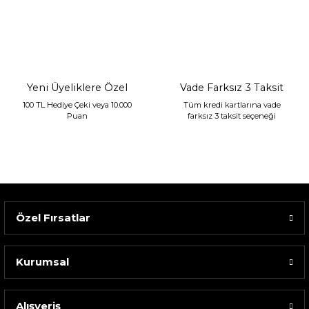
Sarev Jahara Yatak Örtüsü Çift Kişilik Mint
2.400,00 TL
1.680,00 TL
Yeni Üyeliklere Özel
Vade Farksız 3 Taksit
100 TL Hediye Çeki veya 10.000
Tüm kredi kartlarına vade
Puan
farksız 3 taksit seçeneği
Özel Fırsatlar
Kurumsal
Alışveriş