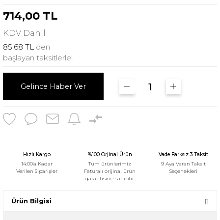
714,00 TL
KDV
Dahil
85,68 TL
den
başlayan taksitlerle!
Gelince Haber Ver
Hızlı Kargo
%100 Orjinal Ürün
Vade Farksız 3 Taksit
14:00'a Kadar
Tüm ürünlerimiz
9 Aya Varan Taksit
Verilen Siparişler
Faturalı orijinal ürün
Seçenekleri
garantisine sahiptir.
Ürün Bilgisi