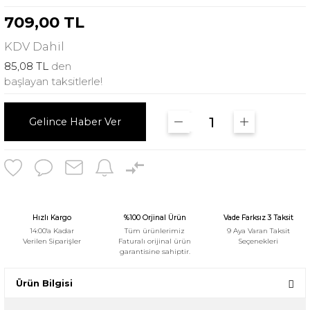
709,00 TL
KDV
Dahil
85,08 TL
den
başlayan taksitlerle!
Gelince Haber Ver
Hızlı Kargo
%100 Orjinal Ürün
Vade Farksız 3 Taksit
14:00'a Kadar
Tüm ürünlerimiz
9 Aya Varan Taksit
Verilen Siparişler
Faturalı orijinal ürün
Seçenekleri
garantisine sahiptir.
Ürün Bilgisi