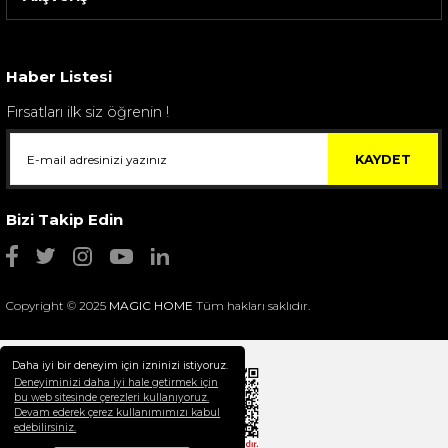
Sarev Elfıda Flanel Nevresim Takımı Çift Kişili...
4.400,00 TL
Haber Listesi
Fırsatları ilk siz öğrenin !
KAYDET
Bizi Takip Edin
Copyright © 2025
MAGIC HOME
Tüm hakları saklıdır.
Daha iyi bir deneyim için izninizi istiyoruz.
Deneyiminizi daha iyi hale getirmek için
bu web sitesinde çerezleri kullanıyoruz.
Devam ederek çerez kullanımımızı kabul
Selim Dekor Chain 15x20 Çerçeve Vizon
edebilirsiniz.