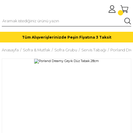
Tüm Alışverişlerinizde Peşin Fiyatına 3 Taksit
Anasayfa
Sofra & Mutfak
Sofra Grubu
Servis Tabağı
Porland Dr