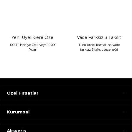
Sarev Jahara Yatak Örtüsü Çift Kişilik Mint
2.400,00 TL
1.680,00 TL
Yeni Üyeliklere Özel
Vade Farksız 3 Taksit
100 TL Hediye Çeki veya 10.000
Tüm kredi kartlarına vade
Puan
farksız 3 taksit seçeneği
Özel Fırsatlar
Kurumsal
Alışveriş