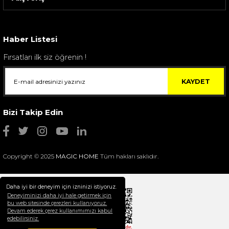
Sarev Elfıda Flanel Nevresim Takımı Çift Kişili...
4.400,00 TL
Haber Listesi
Fırsatları ilk siz öğrenin !
KAYDET
Bizi Takip Edin
Copyright © 2025
MAGIC HOME
Tüm hakları saklıdır.
Daha iyi bir deneyim için izninizi istiyoruz.
Deneyiminizi daha iyi hale getirmek için
bu web sitesinde çerezleri kullanıyoruz.
Devam ederek çerez kullanımımızı kabul
Selim Dekor Chain 15x20 Çerçeve Vizon
edebilirsiniz.