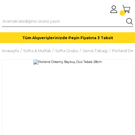
Tüm Alışverişlerinizde Peşin Fiyatına 3 Taksit
Anasayfa
Sofra & Mutfak
Sofra Grubu
Servis Tabağı
Porland Dr