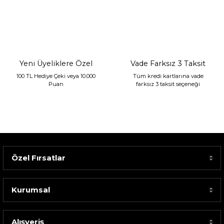
Sarev Jahara Yatak Örtüsü Çift Kişilik Mint
2.400,00 TL
1.680,00 TL
Yeni Üyeliklere Özel
Vade Farksız 3 Taksit
100 TL Hediye Çeki veya 10.000
Tüm kredi kartlarına vade
Puan
farksız 3 taksit seçeneği
Özel Fırsatlar
Kurumsal
Alışveriş