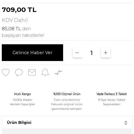
709,00 TL
KDV
Dahil
85,08 TL
den
başlayan taksitlerle!
Gelince Haber Ver
Hızlı Kargo
%100 Orjinal Ürün
Vade Farksız 3 Taksit
14:00'a Kadar
Tüm ürünlerimiz
9 Aya Varan Taksit
Verilen Siparişler
Faturalı orijinal ürün
Seçenekleri
garantisine sahiptir.
Ürün Bilgisi