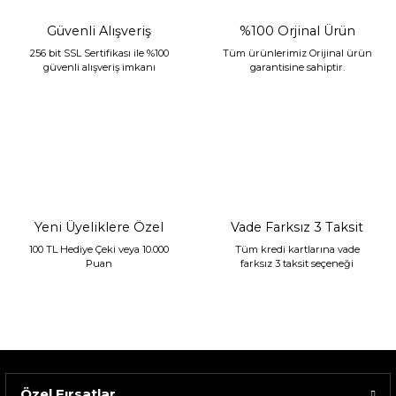
Güvenli Alışveriş
%100 Orjinal Ürün
256 bit SSL Sertifikası ile %100
Tüm ürünlerimiz Orijinal ürün
güvenli alışveriş imkanı
garantisine sahiptir.
Sarev Jahara Yatak Örtüsü Çift Kişilik Mint
2.400,00 TL
1.680,00 TL
Yeni Üyeliklere Özel
Vade Farksız 3 Taksit
100 TL Hediye Çeki veya 10.000
Tüm kredi kartlarına vade
Puan
farksız 3 taksit seçeneği
Özel Fırsatlar