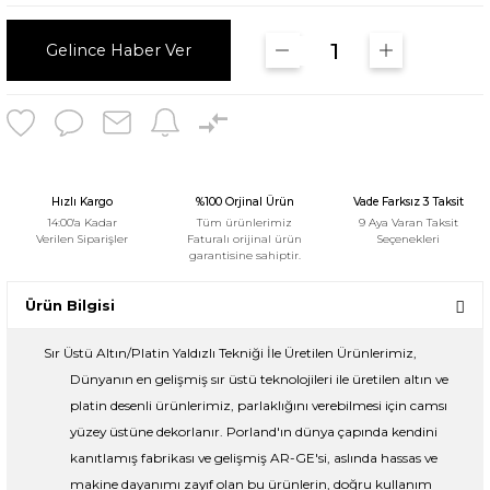
Gelince Haber Ver
Hızlı Kargo
%100 Orjinal Ürün
Vade Farksız 3 Taksit
14:00'a Kadar
Tüm ürünlerimiz
9 Aya Varan Taksit
Verilen Siparişler
Faturalı orijinal ürün
Seçenekleri
garantisine sahiptir.
Ürün Bilgisi
Sır Üstü Altın/Platin Yaldızlı Tekniği İle Üretilen Ürünlerimiz,
Dünyanın en gelişmiş sır üstü teknolojileri ile üretilen altın ve
platin desenli ürünlerimiz, parlaklığını verebilmesi için camsı
yüzey üstüne dekorlanır. Porland'ın dünya çapında kendini
kanıtlamış fabrikası ve gelişmiş AR-GE'si, aslında hassas ve
makine dayanımı zayıf olan bu ürünlerin, doğru kullanım