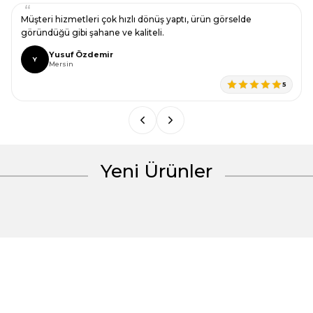
Ürün resmi kalitesiz, bozuk veya görüntülenemiyor.
Müşteri hizmetleri çok hızlı dönüş yaptı, ürün görselde
Ürün açıklamasında eksik bilgiler bulunuyor.
göründüğü gibi şahane ve kaliteli.
Ürün bilgilerinde hatalar bulunuyor.
Yusuf Özdemir
Y
Mersin
Ürün fiyatı diğer sitelerden daha pahalı.
5
Bu ürüne benzer farklı alternatifler olmalı.
Yeni Ürünler
Gönder
%30 İndirim