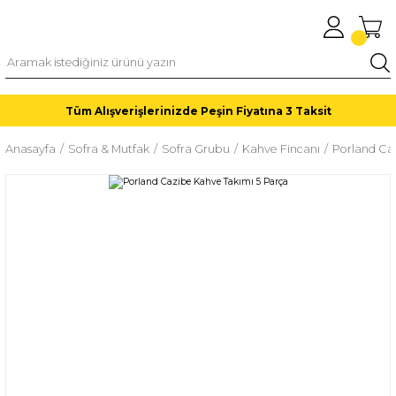
Tüm Alışverişlerinizde Peşin Fiyatına 3 Taksit
Anasayfa
Sofra & Mutfak
Sofra Grubu
Kahve Fincanı
Porland Ca