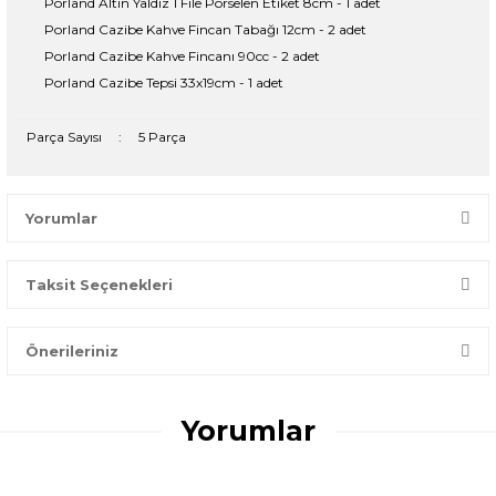
Porland Altın Yaldız 1 File Porselen Etiket 8cm - 1 adet
Porland Cazibe Kahve Fincan Tabağı 12cm - 2 adet
Porland Cazibe Kahve Fincanı 90cc - 2 adet
Porland Cazibe Tepsi 33x19cm - 1 adet
Parça Sayısı
:
5 Parça
Yorumlar
Taksit Seçenekleri
Bir dakikanızı ayırın, yorumunuzla başkalarının doğru seçim
yapmasına yardımcı olun.
Önerileriniz
Yorum Yaz
Bu ürünün fiyat bilgisi, resim, ürün açıklamalarında ve diğer
konularda yetersiz gördüğünüz noktaları öneri formunu
Yorumlar
kullanarak tarafımıza iletebilirsiniz.
Görüş ve önerileriniz için teşekkür ederiz.