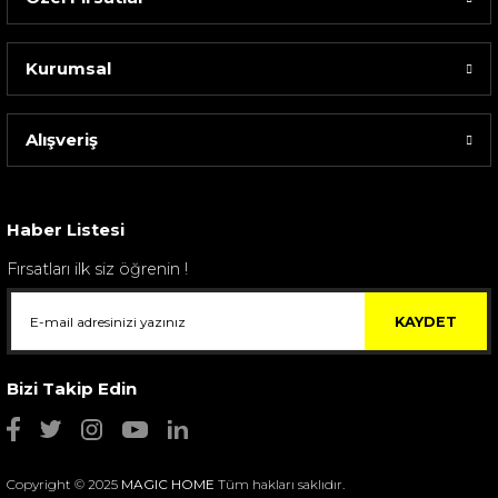
Kurumsal
Alışveriş
Sarev Elfıda Flanel Nevresim Takımı Çift Kişili...
4.400,00 TL
Haber Listesi
Fırsatları ilk siz öğrenin !
KAYDET
Bizi Takip Edin
Copyright © 2025
MAGIC HOME
Tüm hakları saklıdır.