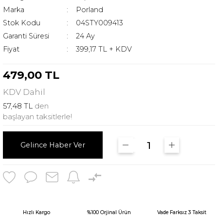
Marka
Porland
Stok Kodu
04STY009413
Garanti Süresi
24 Ay
Fiyat
399,17 TL + KDV
479,00 TL
KDV
Dahil
57,48 TL
den
başlayan taksitlerle!
Gelince Haber Ver
Hızlı Kargo
%100 Orjinal Ürün
Vade Farksız 3 Taksit