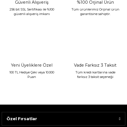
Güvenli Alışveriş
%100 Orjinal Ürün
256 bit SSL Sertifikası ile %100
Tüm ürünlerimiz Orijinal ürün
güvenli alışveriş imkanı
garantisine sahiptir.
Sarev Jahara Yatak Örtüsü Çift Kişilik Mint
2.400,00 TL
1.680,00 TL
Yeni Üyeliklere Özel
Vade Farksız 3 Taksit
100 TL Hediye Çeki veya 10.000
Tüm kredi kartlarına vade
Puan
farksız 3 taksit seçeneği
Özel Fırsatlar