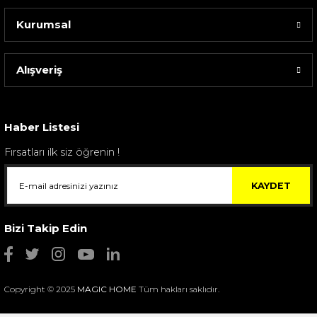
Kurumsal
Alışveriş
Sarev Elfıda Flanel Nevresim Takımı Çift Kişili...
4.400,00 TL
Haber Listesi
Fırsatları ilk siz öğrenin !
KAYDET
Bizi Takip Edin
Copyright © 2025
MAGIC HOME
Tüm hakları saklıdır.