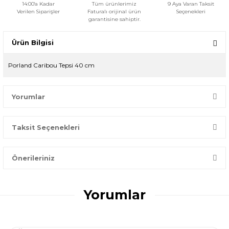
14:00'a Kadar
Tüm ürünlerimiz
9 Aya Varan Taksit
Verilen Siparişler
Faturalı orijinal ürün
Seçenekleri
garantisine sahiptir.
Ürün Bilgisi
Porland Caribou Tepsi 40 cm
Yorumlar
Taksit Seçenekleri
Bir dakikanızı ayırın, yorumunuzla başkalarının doğru seçim
yapmasına yardımcı olun.
Önerileriniz
Yorum Yaz
Bu ürünün fiyat bilgisi, resim, ürün açıklamalarında ve diğer
konularda yetersiz gördüğünüz noktaları öneri formunu
Yorumlar
kullanarak tarafımıza iletebilirsiniz.
Görüş ve önerileriniz için teşekkür ederiz.