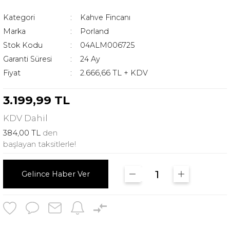
Kategori
Kahve Fincanı
Marka
Porland
Stok Kodu
04ALM006725
Garanti Süresi
24 Ay
Fiyat
2.666,66 TL + KDV
3.199,99 TL
KDV
Dahil
384,00 TL
den
başlayan taksitlerle!
Gelince Haber Ver