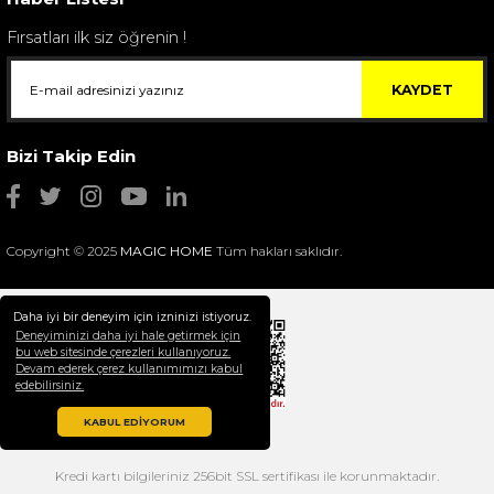
Fırsatları ilk siz öğrenin !
KAYDET
Bizi Takip Edin
Copyright © 2025
MAGIC HOME
Tüm hakları saklıdır.
Daha iyi bir deneyim için izninizi istiyoruz.
Deneyiminizi daha iyi hale getirmek için
bu web sitesinde çerezleri kullanıyoruz.
Devam ederek çerez kullanımımızı kabul
Selim Dekor Chain 15x20 Çerçeve Vizon
edebilirsiniz.
1.595,00 TL
KABUL EDİYORUM
Kredi kartı bilgileriniz 256bit SSL sertifikası ile korunmaktadır.