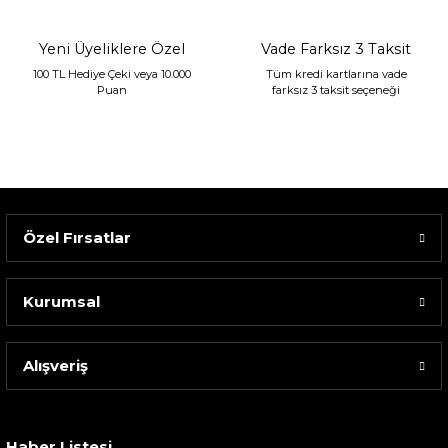
Yeni Üyeliklere Özel
Vade Farksız 3 Taksit
100 TL Hediye Çeki veya 10.000
Tüm kredi kartlarına vade
Puan
farksız 3 taksit seçeneği
Özel Fırsatlar
Kurumsal
Alışveriş
Sarev Elfıda Flanel Nevresim Takımı Çift Kişili...
4.400,00 TL
Haber Listesi