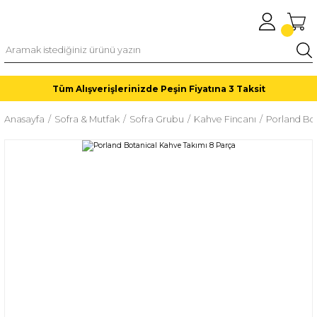
Tüm Alışverişlerinizde Peşin Fiyatına 3 Taksit
Anasayfa
Sofra & Mutfak
Sofra Grubu
Kahve Fincanı
Porland Bo