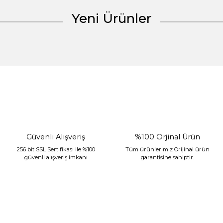
Yeni Ürünler
Gönder
%30 İndirim
Güvenli Alışveriş
%100 Orjinal Ürün
256 bit SSL Sertifikası ile %100
Tüm ürünlerimiz Orijinal ürün
güvenli alışveriş imkanı
garantisine sahiptir.
Sarev Jahara Yatak Örtüsü Çift Kişilik Mint
2.400,00 TL
1.680,00 TL