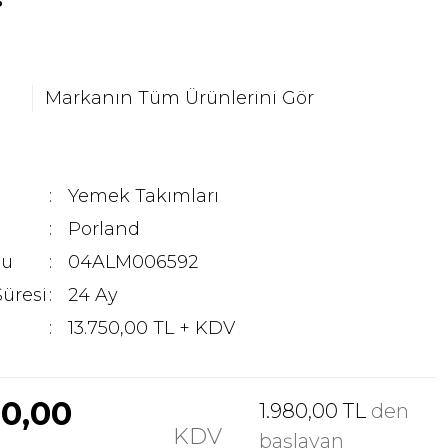
Markanın Tüm Ürünlerini Gör
Yemek Takımları
Porland
du
04ALM006592
Süresi
24 Ay
13.750,00 TL + KDV
00,00
1.980,00 TL
den
KDV
başlayan