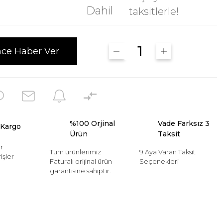
Dahil
taksitlerle!
nce Haber Ver
%100 Orjinal
Vade Farksız 3
 Kargo
Ürün
Taksit
r
Tüm ürünlerimiz
9 Aya Varan Taksit
işler
Faturalı orijinal ürün
Seçenekleri
garantisine sahiptir.