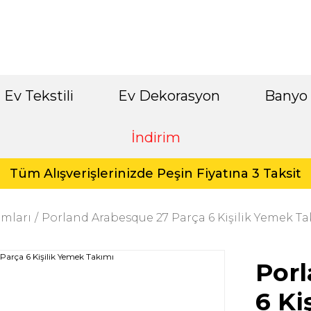
Ev Tekstili
Ev Dekorasyon
Banyo
İndirim
Tüm Alışverişlerinizde Peşin Fiyatına 3 Taksit
mları
Porland Arabesque 27 Parça 6 Kişilik Yemek Ta
Porl
6 Ki