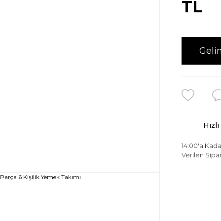
TL
Geli
Hızlı
14:00'a Kada
Verilen Sipar