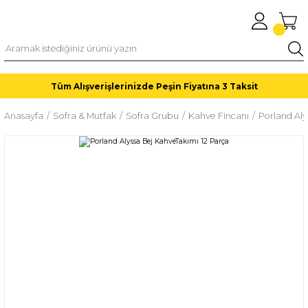
Tüm Alışverişlerinizde Peşin Fiyatına 3 Taksit
Anasayfa
Sofra & Mutfak
Sofra Grubu
Kahve Fincanı
Porland Aly