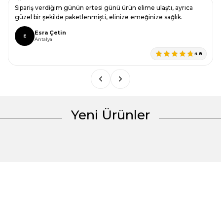
Ürün resmi kalitesiz, bozuk veya görüntülenemiyor.
Sipariş verdiğim günün ertesi günü ürün elime ulaştı, ayrıca
Ürün açıklamasında eksik bilgiler bulunuyor.
güzel bir şekilde paketlenmişti, elinize emeğinize sağlık.
Ürün bilgilerinde hatalar bulunuyor.
Esra Çetin
E
Antalya
Ürün fiyatı diğer sitelerden daha pahalı.
4.8
Bu ürüne benzer farklı alternatifler olmalı.
Yeni Ürünler
Gönder
%30 İndirim