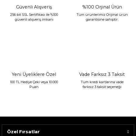
Güvenli Alışveriş
%100 Orjinal Ürün
256 bit SSL Sertifikası ile %100
Tüm ürünlerimiz Orijinal ürün
güvenli alışveriş imkanı
garantisine sahiptir.
Sarev Jahara Yatak Örtüsü Çift Kişilik Mint
2.400,00 TL
1.680,00 TL
Yeni Üyeliklere Özel
Vade Farksız 3 Taksit
100 TL Hediye Çeki veya 10.000
Tüm kredi kartlarına vade
Puan
farksız 3 taksit seçeneği
Özel Fırsatlar