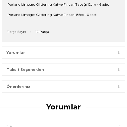
Porland Limoges Glittering Kahve Fincan Tabağı 12cm - 6 adet
Porland Limoges Glittering Kahve Fincanı 85cc - 6 adet
Parça Sayısı
:
12 Parça
Yorumlar
Taksit Seçenekleri
Bir dakikanızı ayırın, yorumunuzla başkalarının doğru seçim
yapmasına yardımcı olun.
Önerileriniz
Yorum Yaz
Bu ürünün fiyat bilgisi, resim, ürün açıklamalarında ve diğer
konularda yetersiz gördüğünüz noktaları öneri formunu
Yorumlar
kullanarak tarafımıza iletebilirsiniz.
Görüş ve önerileriniz için teşekkür ederiz.