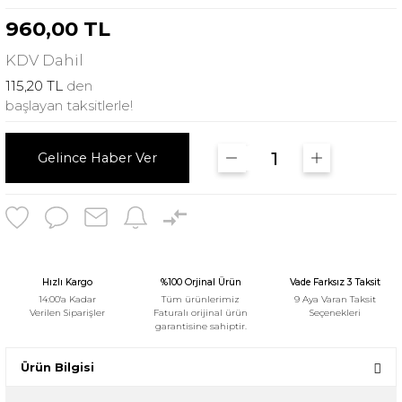
960,00 TL
KDV
Dahil
115,20 TL
den
başlayan taksitlerle!
Gelince Haber Ver
Hızlı Kargo
%100 Orjinal Ürün
Vade Farksız 3 Taksit
14:00'a Kadar
Tüm ürünlerimiz
9 Aya Varan Taksit
Verilen Siparişler
Faturalı orijinal ürün
Seçenekleri
garantisine sahiptir.
Ürün Bilgisi