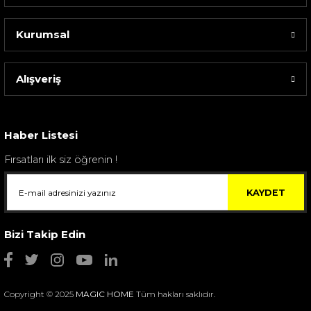
Kurumsal
Alışveriş
Sarev Elfıda Flanel Nevresim Takımı Çift Kişili...
4.400,00 TL
Haber Listesi
Fırsatları ilk siz öğrenin !
KAYDET
Bizi Takip Edin
Copyright © 2025
MAGIC HOME
Tüm hakları saklıdır.