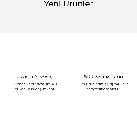
Yeni Ürünler
Gönder
%30 İndirim
Güvenli Alışveriş
%100 Orjinal Ürün
256 bit SSL Sertifikası ile %100
Tüm ürünlerimiz Orijinal ürün
güvenli alışveriş imkanı
garantisine sahiptir.
Sarev Jahara Yatak Örtüsü Çift Kişilik Mint
2.400,00 TL
1.680,00 TL