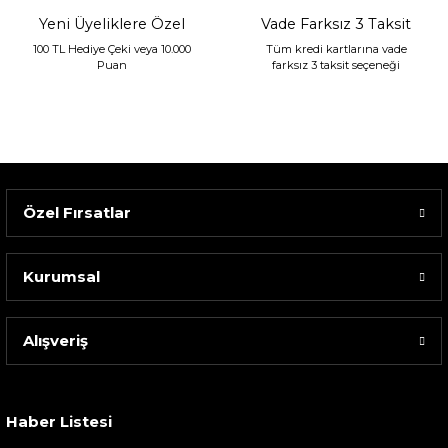
Yeni Üyeliklere Özel
Vade Farksız 3 Taksit
100 TL Hediye Çeki veya 10.000
Tüm kredi kartlarına vade
Puan
farksız 3 taksit seçeneği
Özel Fırsatlar
Kurumsal
Alışveriş
Sarev Elfıda Flanel Nevresim Takımı Çift Kişili...
4.400,00 TL
Haber Listesi