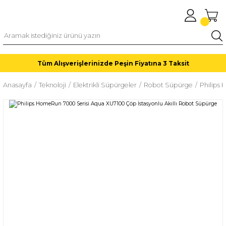
Tüm Alışverişlerinizde Peşin Fiyatına 3 Taksit
Anasayfa
Teknoloji
Elektrikli Süpürgeler
Robot Süpürge
Philips