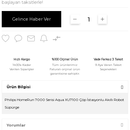
başlayan taksitlerle!
Gelince Haber Ver
Hızlı Kargo
%100 Orjinal Ürün
Vade Farksız 3 Taksit
14:00'a Kadar
Tüm ürünlerimiz
9 Aya Varan Taksit
Verilen Siparişler
Faturalı orijinal ürün
Seçenekleri
garantisine sahiptir.
Ürün Bilgisi
Philips HomeRun 7000 Serisi Aqua XU7100 Çöp İstasyonlu Akıllı Robot
Süpürge
Yorumlar