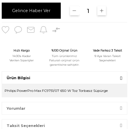
Gelince Haber Ver
Hızlı Kargo
%100 Orjinal Ürün
Vade Farksız 3 Taksit
14:00'a Kadar
Tüm ürünlerimiz
9 Aya Varan Taksit
Verilen Siparişler
Faturalı orijinal ürün
Seçenekleri
garantisine sahiptir.
Ürün Bilgisi
Philips PowerPro Max FC9751/07 650 W Toz Torbasız Süpürge
Yorumlar
Taksit Seçenekleri