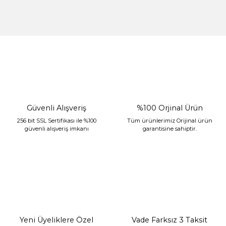
%30 İndirim
Güvenli Alışveriş
%100 Orjinal Ürün
256 bit SSL Sertifikası ile %100
Tüm ürünlerimiz Orijinal ürün
güvenli alışveriş imkanı
garantisine sahiptir.
Sarev Jahara Yatak Örtüsü Çift Kişilik Mint
2.400,00 TL
1.680,00 TL
Yeni Üyeliklere Özel
Vade Farksız 3 Taksit