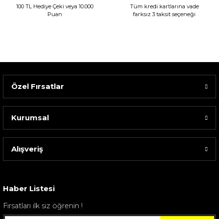
100 TL Hediye Çeki veya 10.000
Tüm kredi kartlarına vade
Puan
farksız 3 taksit seçeneği
Özel Fırsatlar
Kurumsal
Alışveriş
Sarev Elfıda Flanel Nevresim Takımı Çift Kişili...
4.400,00 TL
Haber Listesi
Fırsatları ilk siz öğrenin !