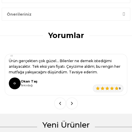
Bir dakikanızı ayırın, yorumunuzla başkalarının doğru seçim
yapmasına yardımcı olun.
Önerileriniz
Yorum Yaz
Bu ürünün fiyat bilgisi, resim, ürün açıklamalarında ve diğer
konularda yetersiz gördüğünüz noktaları öneri formunu
Yorumlar
kullanarak tarafımıza iletebilirsiniz.
Görüş ve önerileriniz için teşekkür ederiz.
Ürün resmi kalitesiz, bozuk veya görüntülenemiyor.
Ürün gerçekten çok güzel… Bilenler ne demek istediğimi
Ürün açıklamasında eksik bilgiler bulunuyor.
anlayacaktır. Tek eksi yanı fiyatı. Çeyizime aldım; bu rengin her
mutfağa yakışacağını düşündüm. Tavsiye ederim.
Ürün bilgilerinde hatalar bulunuyor.
Okan Taş
Ürün fiyatı diğer sitelerden daha pahalı.
O
Tekirdağ
5
Bu ürüne benzer farklı alternatifler olmalı.
Yeni Ürünler
Gönder