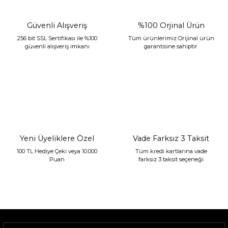
Güvenli Alışveriş
%100 Orjinal Ürün
256 bit SSL Sertifikası ile %100
Tüm ürünlerimiz Orijinal ürün
güvenli alışveriş imkanı
garantisine sahiptir.
Sarev Jahara Yatak Örtüsü Çift Kişilik Mint
2.400,00 TL
1.680,00 TL
Yeni Üyeliklere Özel
Vade Farksız 3 Taksit
100 TL Hediye Çeki veya 10.000
Tüm kredi kartlarına vade
Puan
farksız 3 taksit seçeneği