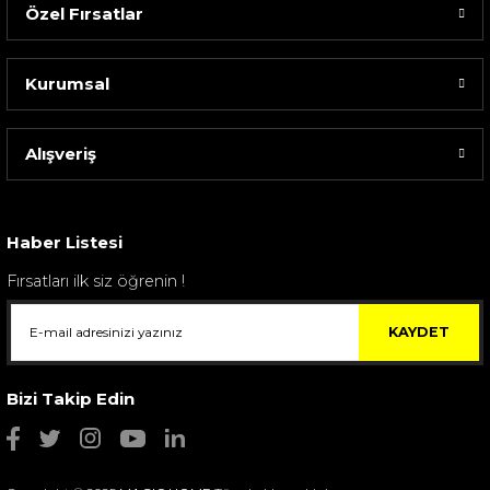
Özel Fırsatlar
Kurumsal
Alışveriş
Sarev Elfıda Flanel Nevresim Takımı Çift Kişili...
4.400,00 TL
Haber Listesi
Fırsatları ilk siz öğrenin !
KAYDET
Bizi Takip Edin