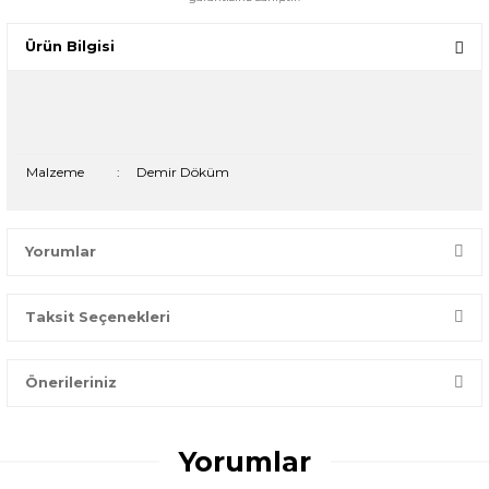
Ürün Bilgisi
Malzeme
:
Demir Döküm
Yorumlar
Taksit Seçenekleri
Bir dakikanızı ayırın, yorumunuzla başkalarının doğru seçim
yapmasına yardımcı olun.
Önerileriniz
Yorum Yaz
Bu ürünün fiyat bilgisi, resim, ürün açıklamalarında ve diğer
konularda yetersiz gördüğünüz noktaları öneri formunu
Yorumlar
kullanarak tarafımıza iletebilirsiniz.