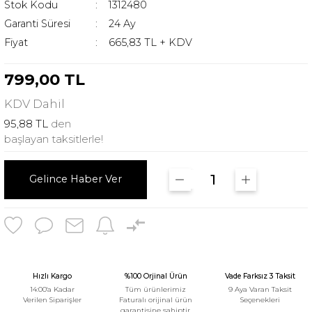
Stok Kodu
1312480
Garanti Süresi
24 Ay
Fiyat
665,83 TL + KDV
799,00 TL
KDV
Dahil
95,88 TL
den
başlayan taksitlerle!
Gelince Haber Ver
Hızlı Kargo
%100 Orjinal Ürün
Vade Farksız 3 Taksit
14:00'a Kadar
Tüm ürünlerimiz
9 Aya Varan Taksit
Verilen Siparişler
Faturalı orijinal ürün
Seçenekleri
garantisine sahiptir.