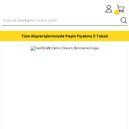
Tüm Alışverişlerinizde Peşin Fiyatına 3 Taksit