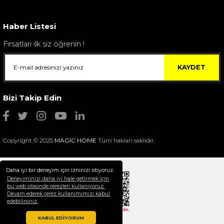
4.400,00 TL
Haber Listesi
Fırsatları ilk siz öğrenin !
KAYDET
Bizi Takip Edin
Copyright © 2025
MAGIC HOME
Tüm hakları saklıdır.
Daha iyi bir deneyim için izninizi istiyoruz.
Deneyiminizi daha iyi hale getirmek için
bu web sitesinde çerezleri kullanıyoruz.
Devam ederek çerez kullanımımızı kabul
Selim Dekor Chain 15x20 Çerçeve Vizon
edebilirsiniz.
1.595,00 TL
KABUL EDİYORUM