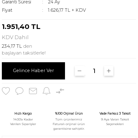
Garanti Süresi
24 Ay
Fiyat
1.626,17 TL + KDV
1.951,40 TL
KDV
Dahil
234,17 TL
den
başlayan taksitlerle!
Gelince Haber Ver
Hızlı Kargo
%100 Orjinal Ürün
Vade Farksız 3 Taksit
14:00'a Kadar
Tüm ürünlerimiz
9 Aya Varan Taksit
Verilen Siparişler
Faturalı orijinal ürün
Seçenekleri
garantisine sahiptir.