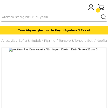
Tüm Alışverişlerinizde Peşin Fiyatına 3 Taksit
Anasayfa
Sofra & Mutfak
Pişirme
Tencere & Tencere Seti
Neofla