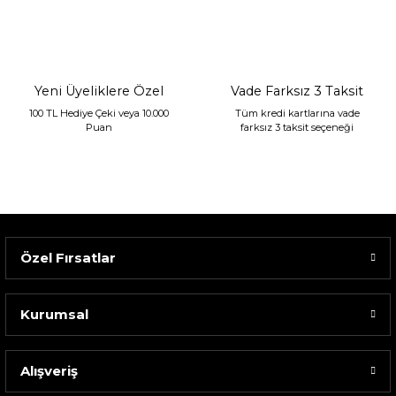
2.400,00 TL
1.680,00 TL
Yeni Üyeliklere Özel
Vade Farksız 3 Taksit
100 TL Hediye Çeki veya 10.000
Tüm kredi kartlarına vade
Puan
farksız 3 taksit seçeneği
Özel Fırsatlar
Kurumsal
Alışveriş
Sarev Elfıda Flanel Nevresim Takımı Çift Kişili...