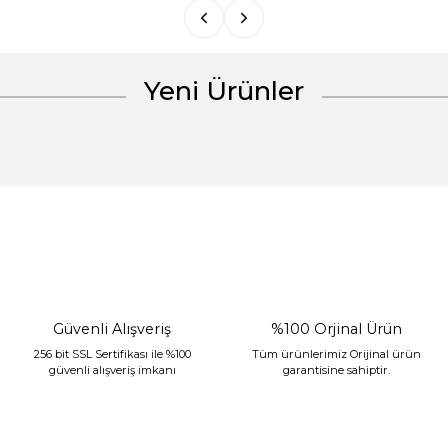
Yeni Ürünler
Gönder
%30 İndirim
Güvenli Alışveriş
%100 Orjinal Ürün
256 bit SSL Sertifikası ile %100
Tüm ürünlerimiz Orijinal ürün
güvenli alışveriş imkanı
garantisine sahiptir.
Sarev Jahara Yatak Örtüsü Çift Kişilik Mint