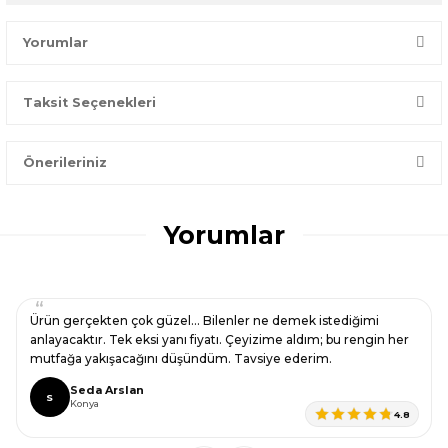
Yorumlar
Taksit Seçenekleri
Bir dakikanızı ayırın, yorumunuzla başkalarının doğru seçim
yapmasına yardımcı olun.
Önerileriniz
Yorum Yaz
Bu ürünün fiyat bilgisi, resim, ürün açıklamalarında ve diğer
konularda yetersiz gördüğünüz noktaları öneri formunu
Yorumlar
kullanarak tarafımıza iletebilirsiniz.
Görüş ve önerileriniz için teşekkür ederiz.
Ürün resmi kalitesiz, bozuk veya görüntülenemiyor.
Ürün gerçekten çok güzel… Bilenler ne demek istediğimi
Ürün açıklamasında eksik bilgiler bulunuyor.
anlayacaktır. Tek eksi yanı fiyatı. Çeyizime aldım; bu rengin her
mutfağa yakışacağını düşündüm. Tavsiye ederim.
Ürün bilgilerinde hatalar bulunuyor.
Seda Arslan
Ürün fiyatı diğer sitelerden daha pahalı.
S
Konya
4.8
Bu ürüne benzer farklı alternatifler olmalı.