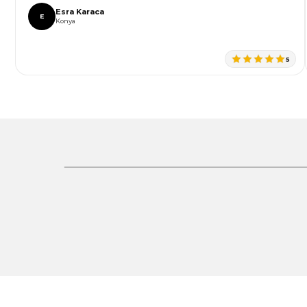
Bu ürüne benzer farklı alternatifler olmalı.
Esra Karaca
E
Konya
5
Gönder
%30 İndirim