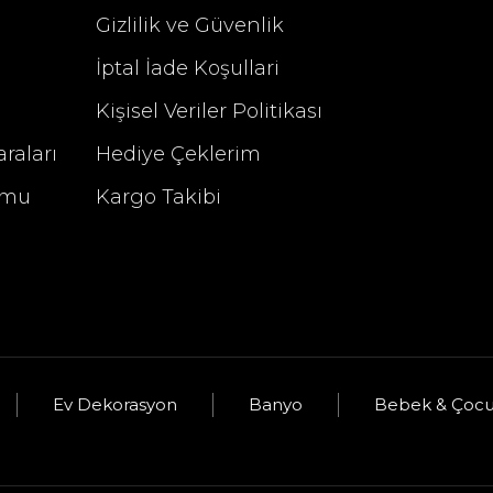
Gizlilik ve Güvenlik
%29 İndirim
İptal İade Koşullari
Kişisel Veriler Politikası
raları
Hediye Çeklerim
rmu
Kargo Takibi
u
Selim Dekor Altıgen Aynalı Tepsi Vizon
Ev Dekorasyon
Banyo
Bebek & Çoc
üş
2.340,00 TL
3.295,00 TL