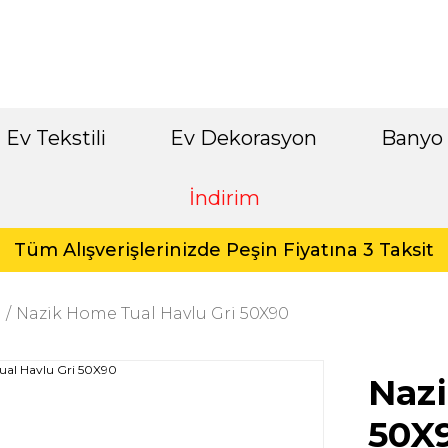
Ev Tekstili
Ev Dekorasyon
Banyo
İndirim
Tüm Alışverişlerinizde Peşin Fiyatına 3 Taksit
i
Nazik Home Tual Havlu Gri 50X90
Nazi
50X