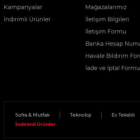
Kampanyalar
Mağazalarımız
İndirimli Ürünler
İletişim Bilgileri
İletişim Formu
Banka Hesap Numa
Havale Bildirim Fo
İade ve İptal Form
Sofra & Mutfak
Teknoloji
Ev Tekstili
Selim Dekor Elise 13x18 Çerçeve Güm
İndirimli Ürünler
1.395,00 TL