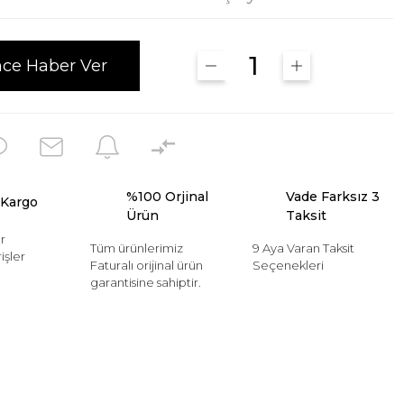
nce Haber Ver
%100 Orjinal
Vade Farksız 3
 Kargo
Ürün
Taksit
r
Tüm ürünlerimiz
9 Aya Varan Taksit
işler
Faturalı orijinal ürün
Seçenekleri
garantisine sahiptir.