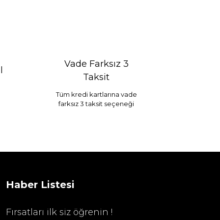
Vade Farksız 3
l
Taksit
Tüm kredi kartlarına vade
farksız 3 taksit seçeneği
Selim Dekor Chain 15x20 Çerçeve Vizon
...
1.595,00 TL
Haber Listesi
Fırsatları ilk siz öğrenin !