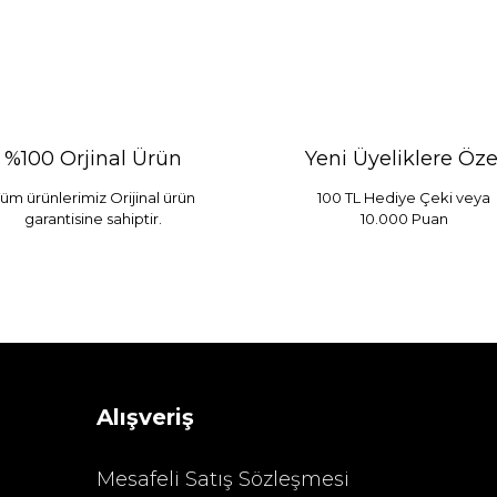
%100 Orjinal Ürün
Yeni Üyeliklere Öze
üm ürünlerimiz Orijinal ürün
100 TL Hediye Çeki veya
garantisine sahiptir.
10.000 Puan
 Mint
Sarev Elfıda Flanel Nevresim Takımı Çift Kişili
 TL
4.400,00 TL
Alışveriş
Mesafeli Satış Sözleşmesi