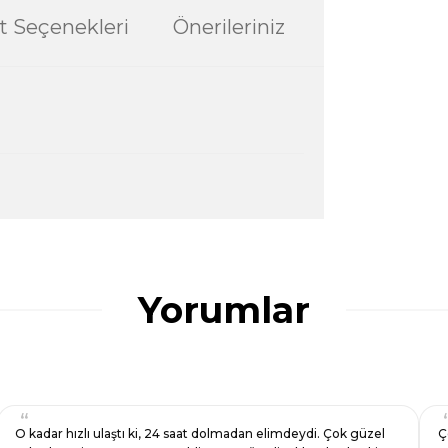
t Seçenekleri
Önerileriniz
ularda yetersiz gördüğünüz noktaları öneri
ğru seçim yapmasına yardımcı olun.
Yorumlar
O kadar hızlı ulaştı ki, 24 saat dolmadan elimdeydi. Çok güzel
Ç