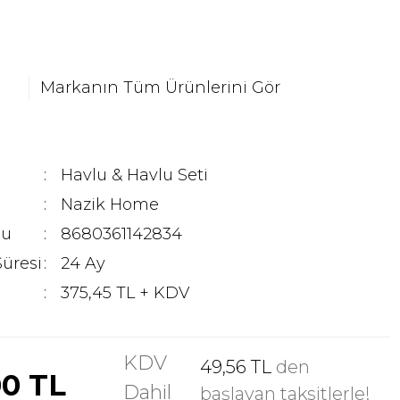
Markanın Tüm Ürünlerini Gör
Havlu & Havlu Seti
Nazik Home
du
8680361142834
Süresi
24 Ay
375,45 TL + KDV
KDV
49,56 TL
den
00 TL
Dahil
başlayan taksitlerle!