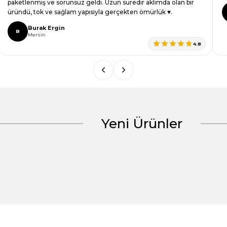
paketlenmiş ve sorunsuz geldi. Uzun süredir aklımda olan bir
üründü, tok ve sağlam yapısıyla gerçekten ömürlük ♥️.
Burak Ergin
B
Mersin
4.8
Yeni Ürünler