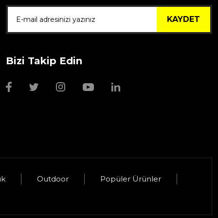
KAYDET
Bizi Takip Edin
Wmf Bıçak Bileyi
1.999,00 TL
uk
Outdoor
Popüler Ürünler