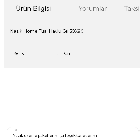
Ürün Bilgisi
Yorumlar
Taksi
Nazik Home Tual Havlu Gri 50X90
Renk
:
Gri
Bu ürünün fiyat bilgisi, resim, ürün açıklamalarında ve diğer kon
formunu kullanarak tarafımıza iletebilirsiniz.
Bir dakikanızı ayırın, yorumunuzla başkalarının do
Görüş ve önerileriniz için teşekkür ederiz.
Ürün resmi kalitesiz, bozuk veya görüntülenemiyor.
Yorum Yaz
Ürün açıklamasında eksik bilgiler bulunuyor.
Ürün bilgilerinde hatalar bulunuyor.
Ürün fiyatı diğer sitelerden daha pahalı.
Nazik özenle paketlenmişti teşekkür ederim.