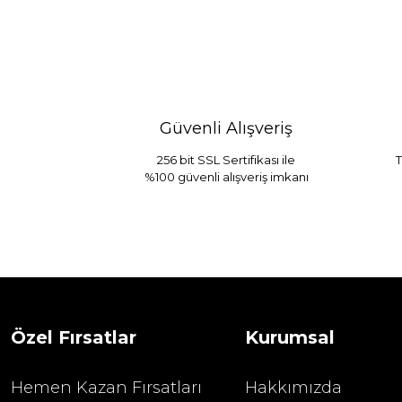
Güvenli Alışveriş
256 bit SSL Sertifikası ile
T
%100 güvenli alışveriş imkanı
Sarev Jahara Yatak Örtüsü Çift Kişilik
1.680,00
2.400,00 TL
Özel Fırsatlar
Kurumsal
Hemen Kazan Fırsatları
Hakkımızda