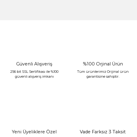
Gönder
%30 İndirim
Güvenli Alışveriş
%100 Orjinal Ürün
256 bit SSL Sertifikası ile %100
Tüm ürünlerimiz Orijinal ürün
güvenli alışveriş imkanı
garantisine sahiptir.
Sarev Jahara Yatak Örtüsü Çift Kişilik Mint
2.400,00 TL
1.680,00 TL
Yeni Üyeliklere Özel
Vade Farksız 3 Taksit