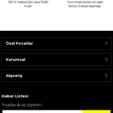
100 TL Hediye Çeki veya 10.000
Tüm kredi kartlarına vade
Puan
farksız 3 taksit seçeneği
Özel Fırsatlar
Kurumsal
Alışveriş
Sarev Elfıda Flanel Nevresim Takımı Çift Kişili...
4.400,00 TL
Haber Listesi
Fırsatları ilk siz öğrenin !