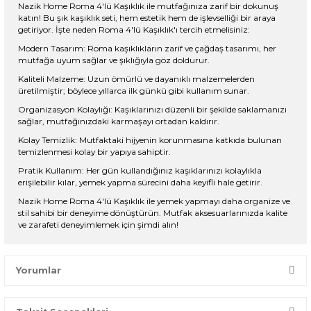
Nazik Home Roma 4'lü Kaşıklık ile mutfağınıza zarif bir dokunuş
katın! Bu şık kaşıklık seti, hem estetik hem de işlevselliği bir araya
getiriyor. İşte neden Roma 4'lü Kaşıklık'ı tercih etmelisiniz:
Modern Tasarım: Roma kaşıklıkların zarif ve çağdaş tasarımı, her
mutfağa uyum sağlar ve şıklığıyla göz doldurur.
Kaliteli Malzeme: Uzun ömürlü ve dayanıklı malzemelerden
üretilmiştir; böylece yıllarca ilk günkü gibi kullanım sunar.
Organizasyon Kolaylığı: Kaşıklarınızı düzenli bir şekilde saklamanızı
sağlar, mutfağınızdaki karmaşayı ortadan kaldırır.
Kolay Temizlik: Mutfaktaki hijyenin korunmasına katkıda bulunan
temizlenmesi kolay bir yapıya sahiptir.
Pratik Kullanım: Her gün kullandığınız kaşıklarınızı kolaylıkla
erişilebilir kılar, yemek yapma sürecini daha keyifli hale getirir.
Nazik Home Roma 4'lü Kaşıklık ile yemek yapmayı daha organize ve
stil sahibi bir deneyime dönüştürün. Mutfak aksesuarlarınızda kalite
ve zarafeti deneyimlemek için şimdi alın!
Yorumlar