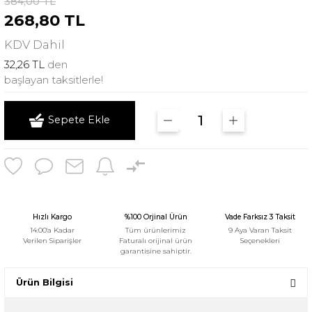
384,00 TL
268,80 TL
KDV
Dahil
32,26 TL
den
başlayan taksitlerle!
Sepete Ekle
Hızlı Kargo
%100 Orjinal Ürün
Vade Farksız 3 Taksit
14:00'a Kadar
Tüm ürünlerimiz
9 Aya Varan Taksit
Verilen Siparişler
Faturalı orijinal ürün
Seçenekleri
garantisine sahiptir.
Ürün Bilgisi