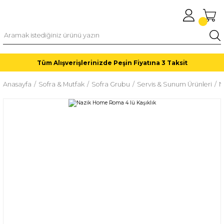
Tüm Alışverişlerinizde Peşin Fiyatına 3 Taksit
Anasayfa
Sofra & Mutfak
Sofra Grubu
Servis & Sunum Ürünleri
N