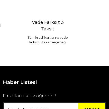
Vade Farksız 3
l
Taksit
Tüm kredi kartlarına vade
farksız 3 taksit seçeneği
Selim Dekor Chain 15x20 Çerçeve Vizon
...
1.595,00 TL
Haber Listesi
Fırsatları ilk siz öğrenin !