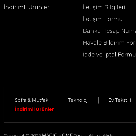
İndirimli Ürünler
İletişim Bilgileri
İletişim Formu
Banka Hesap Numa
Havale Bildirim Fo
İade ve İptal Form
Sofra & Mutfak
Teknoloji
Ev Tekstili
Selim Dekor Elise 13x18 Çerçeve Güm
İndirimli Ürünler
1.395,00 TL
Copyright © 2025
MAGIC HOME
Tüm hakları saklıdır.