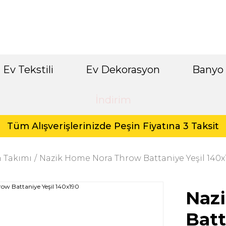
Ev Tekstili
Ev Dekorasyon
Banyo
İndirim
Tüm Alışverişlerinizde Peşin Fiyatına 3 Taksit
 Takımı
Nazik Home Nora Throw Battaniye Yeşil 140x
Naz
Batt