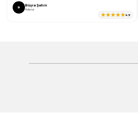
Bu ürüne benzer farklı alternatifler olmalı.
Büşra Şahin
B
Adana
4.9
Gönder
%30 İndirim