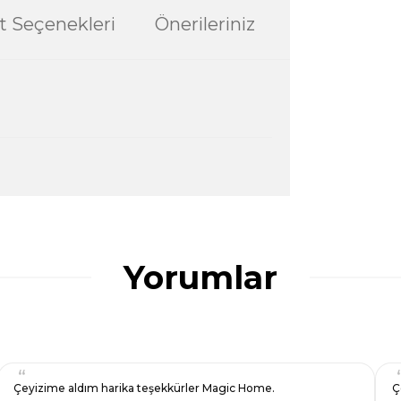
t Seçenekleri
Önerileriniz
ularda yetersiz gördüğünüz noktaları öneri
ğru seçim yapmasına yardımcı olun.
Yorumlar
Çeyizime aldım harika teşekkürler Magic Home.
Ç