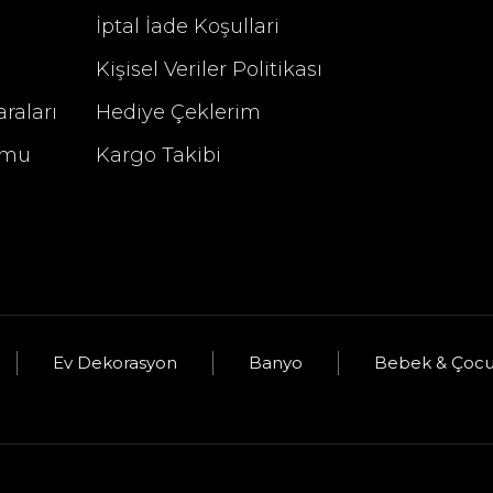
%29 İndirim
İptal İade Koşullari
Kişisel Veriler Politikası
raları
Hediye Çeklerim
rmu
Kargo Takibi
u
Selim Dekor Altıgen Aynalı Tepsi Vizon
Ev Dekorasyon
Banyo
Bebek & Çoc
üş
2.340,00 TL
3.295,00 TL