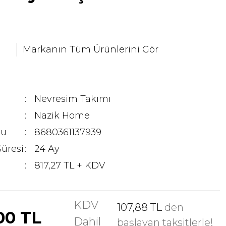
Markanın Tüm Ürünlerini Gör
Nevresim Takımı
Nazik Home
du
8680361137939
Süresi
24 Ay
817,27 TL + KDV
KDV
107,88 TL
den
00 TL
Dahil
başlayan taksitlerle!