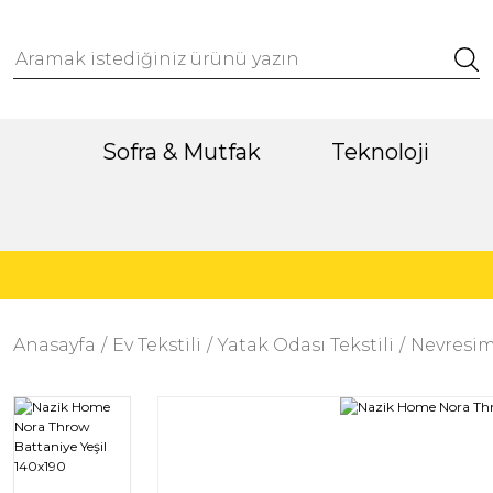
Sofra & Mutfak
Teknoloji
Anasayfa
Ev Tekstili
Yatak Odası Tekstili
Nevresim