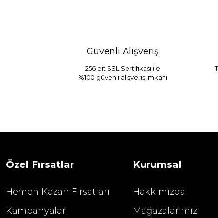
Güvenli Alışveriş
256 bit SSL Sertifikası ile
T
%100 güvenli alışveriş imkanı
Sarev Jahara Yatak Örtüsü Çift Kişilik
1.680,00
2.400,00 TL
Özel Fırsatlar
Kurumsal
Hemen Kazan Fırsatları
Hakkımızda
Kampanyalar
Mağazalarımız