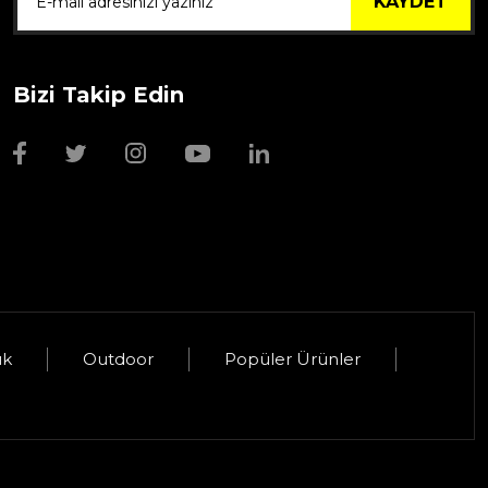
KAYDET
Bizi Takip Edin
Wmf Bıçak Bileyi
1.999,00 TL
uk
Outdoor
Popüler Ürünler