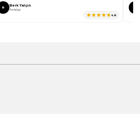
Berk Yalçın
B
C
Antalya
4.8