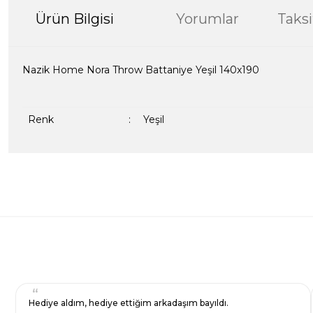
Ürün Bilgisi
Yorumlar
Taksi
Nazik Home Nora Throw Battaniye Yeşil 140x190
Renk
:
Yeşil
Bu ürünün fiyat bilgisi, resim, ürün açıklamalarında ve diğer kon
formunu kullanarak tarafımıza iletebilirsiniz.
Bir dakikanızı ayırın, yorumunuzla başkalarının do
Görüş ve önerileriniz için teşekkür ederiz.
Ürün resmi kalitesiz, bozuk veya görüntülenemiyor.
Yorum Yaz
Ürün açıklamasında eksik bilgiler bulunuyor.
Ürün bilgilerinde hatalar bulunuyor.
Ürün fiyatı diğer sitelerden daha pahalı.
Hediye aldım, hediye ettiğim arkadaşım bayıldı.