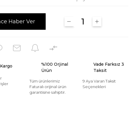
nce Haber Ver
%100 Orjinal
Vade Farksız 3
 Kargo
Ürün
Taksit
r
Tüm ürünlerimiz
9 Aya Varan Taksit
işler
Faturalı orijinal ürün
Seçenekleri
garantisine sahiptir.