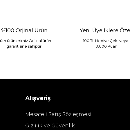
%100 Orjinal Ürün
Yeni Üyeliklere Öze
üm ürünlerimiz Orijinal ürün
100 TL Hediye Çeki veya
garantisine sahiptir.
10.000 Puan
 Mint
Sarev Elfıda Flanel Nevresim Takımı Çift Kişili
 TL
4.400,00 TL
Alışveriş
Mesafeli Satış Sözleşmesi
Gizlilik ve Güvenlik