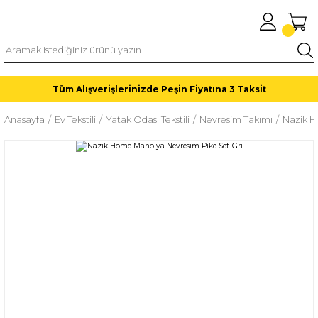
Tüm Alışverişlerinizde Peşin Fiyatına 3 Taksit
Anasayfa
Ev Tekstili
Yatak Odası Tekstili
Nevresim Takımı
Nazik H