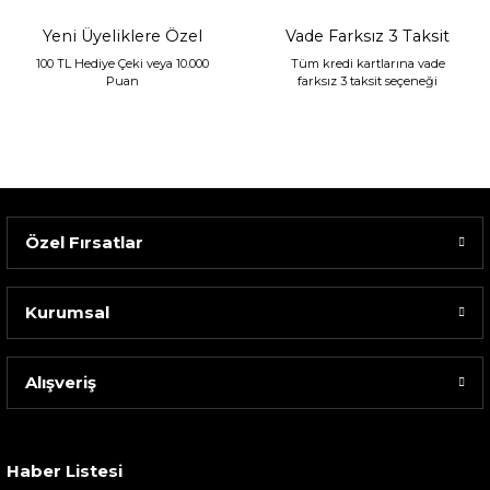
Yeni Üyeliklere Özel
Vade Farksız 3 Taksit
100 TL Hediye Çeki veya 10.000
Tüm kredi kartlarına vade
Puan
farksız 3 taksit seçeneği
Özel Fırsatlar
Kurumsal
Alışveriş
Sarev Elfıda Flanel Nevresim Takımı Çift Kişili...
4.400,00 TL
Haber Listesi