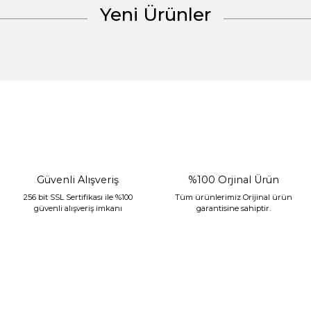
Yeni Ürünler
Gönder
%30 İndirim
Güvenli Alışveriş
%100 Orjinal Ürün
256 bit SSL Sertifikası ile %100
Tüm ürünlerimiz Orijinal ürün
güvenli alışveriş imkanı
garantisine sahiptir.
Sarev Jahara Yatak Örtüsü Çift Kişilik Mint
2.400,00 TL
1.680,00 TL