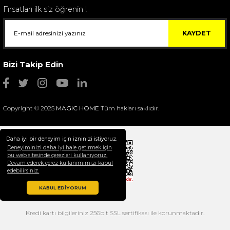
Fırsatları ilk siz öğrenin !
KAYDET
Bizi Takip Edin
Copyright © 2025
MAGIC HOME
Tüm hakları saklıdır.
Daha iyi bir deneyim için izninizi istiyoruz.
Deneyiminizi daha iyi hale getirmek için
bu web sitesinde çerezleri kullanıyoruz.
Devam ederek çerez kullanımımızı kabul
Selim Dekor Chain 15x20 Çerçeve Vizon
edebilirsiniz.
1.595,00 TL
KABUL EDİYORUM
Kredi kartı bilgileriniz 256bit SSL sertifikası ile korunmaktadır.