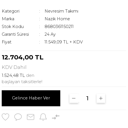
Kategori
Nevresim Takımı
Marka
Nazik Home
Stok Kodu
8680361150211
Garanti Süresi
24 Ay
Fiyat
11.549,09 TL + KDV
12.704,00 TL
KDV
Dahil
1.524,48 TL
den
başlayan taksitlerle!
Gelince Haber Ver