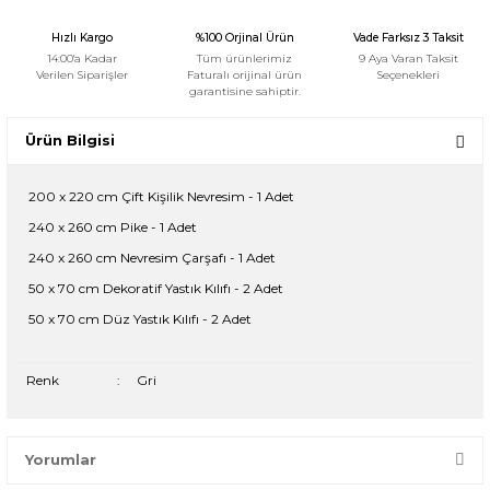
Hızlı Kargo
%100 Orjinal Ürün
Vade Farksız 3 Taksit
14:00'a Kadar
Tüm ürünlerimiz
9 Aya Varan Taksit
Verilen Siparişler
Faturalı orijinal ürün
Seçenekleri
garantisine sahiptir.
Ürün Bilgisi
200 x 220 cm Çift Kişilik Nevresim - 1 Adet
240 x 260 cm Pike - 1 Adet
240 x 260 cm Nevresim Çarşafı - 1 Adet
50 x 70 cm Dekoratif Yastık Kılıfı - 2 Adet
50 x 70 cm Düz Yastık Kılıfı - 2 Adet
Renk
:
Gri
Yorumlar