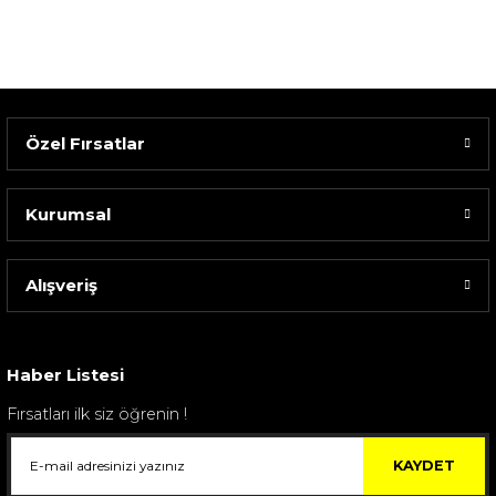
Özel Fırsatlar
Kurumsal
Alışveriş
Sarev Elfıda Flanel Nevresim Takımı Çift Kişili...
4.400,00 TL
Haber Listesi
Fırsatları ilk siz öğrenin !
KAYDET