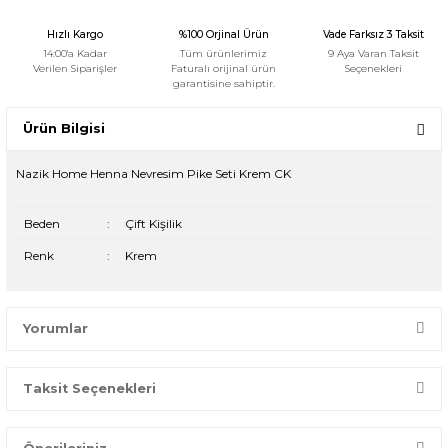
Hızlı Kargo
%100 Orjinal Ürün
Vade Farksız 3 Taksit
14:00'a Kadar
Tüm ürünlerimiz
9 Aya Varan Taksit
Verilen Siparişler
Faturalı orijinal ürün
Seçenekleri
garantisine sahiptir.
Ürün Bilgisi
Nazik Home Henna Nevresim Pike Seti Krem CK
Beden
:
Çift Kişilik
Renk
:
Krem
Yorumlar
Taksit Seçenekleri
Bir dakikanızı ayırın, yorumunuzla başkalarının doğru seçim
yapmasına yardımcı olun.