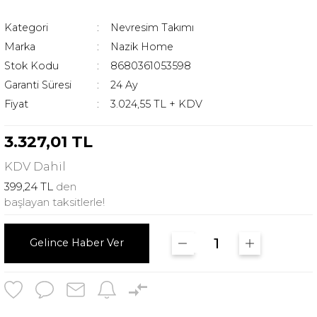
Kategori
Nevresim Takımı
Marka
Nazik Home
Stok Kodu
8680361053598
Garanti Süresi
24 Ay
Fiyat
3.024,55 TL + KDV
3.327,01 TL
KDV
Dahil
399,24 TL
den
başlayan taksitlerle!
Gelince Haber Ver