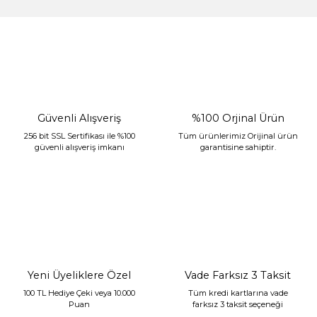
%30 İndirim
Güvenli Alışveriş
%100 Orjinal Ürün
256 bit SSL Sertifikası ile %100
Tüm ürünlerimiz Orijinal ürün
güvenli alışveriş imkanı
garantisine sahiptir.
Sarev Jahara Yatak Örtüsü Çift Kişilik Mint
2.400,00 TL
1.680,00 TL
Yeni Üyeliklere Özel
Vade Farksız 3 Taksit
100 TL Hediye Çeki veya 10.000
Tüm kredi kartlarına vade
Puan
farksız 3 taksit seçeneği