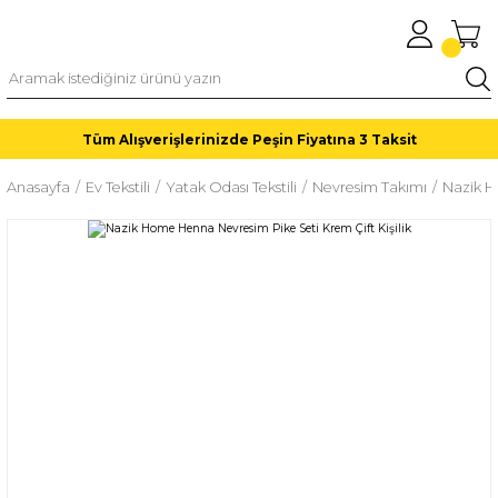
Tüm Alışverişlerinizde Peşin Fiyatına 3 Taksit
Anasayfa
Ev Tekstili
Yatak Odası Tekstili
Nevresim Takımı
Nazik H