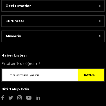
Özel Fırsatlar
Kurumsal
Alışveriş
Sarev Elfıda Flanel Nevresim Takımı Çift Kişili...
4.400,00 TL
Haber Listesi
Fırsatları ilk siz öğrenin !
KAYDET
Bizi Takip Edin