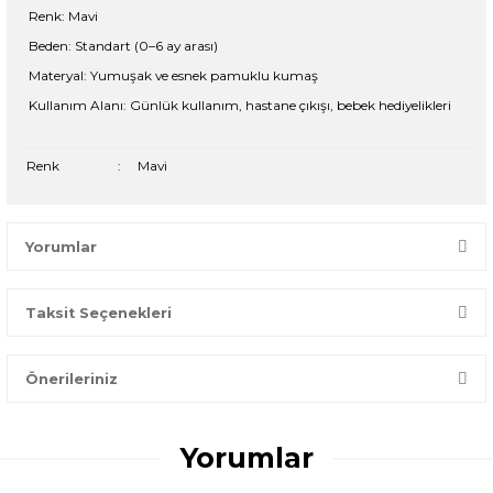
Renk: Mavi
Beden: Standart (0–6 ay arası)
Materyal: Yumuşak ve esnek pamuklu kumaş
Kullanım Alanı: Günlük kullanım, hastane çıkışı, bebek hediyelikleri
Renk
:
Mavi
Yorumlar
Taksit Seçenekleri
Bir dakikanızı ayırın, yorumunuzla başkalarının doğru seçim
yapmasına yardımcı olun.
Önerileriniz
Yorum Yaz
Bu ürünün fiyat bilgisi, resim, ürün açıklamalarında ve diğer
konularda yetersiz gördüğünüz noktaları öneri formunu
Yorumlar
kullanarak tarafımıza iletebilirsiniz.
Görüş ve önerileriniz için teşekkür ederiz.