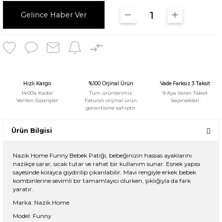
Gelince Haber Ver
Hızlı Kargo
%100 Orjinal Ürün
Vade Farksız 3 Taksit
14:00'a Kadar
Tüm ürünlerimiz
9 Aya Varan Taksit
Verilen Siparişler
Faturalı orijinal ürün
Seçenekleri
garantisine sahiptir.
Ürün Bilgisi
Nazik Home Funny Bebek Patiği, bebeğinizin hassas ayaklarını
nazikçe sarar, sıcak tutar ve rahat bir kullanım sunar. Esnek yapısı
sayesinde kolayca giydirilip çıkarılabilir. Mavi rengiyle erkek bebek
kombinlerine sevimli bir tamamlayıcı olurken, şıklığıyla da fark
yaratır.
Marka: Nazik Home
Model: Funny