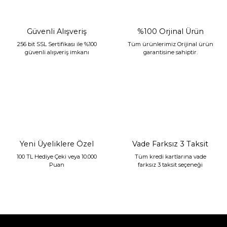
Güvenli Alışveriş
%100 Orjinal Ürün
256 bit SSL Sertifikası ile %100
Tüm ürünlerimiz Orijinal ürün
güvenli alışveriş imkanı
garantisine sahiptir.
Sarev Jahara Yatak Örtüsü Çift Kişilik Mint
2.400,00 TL
1.680,00 TL
Yeni Üyeliklere Özel
Vade Farksız 3 Taksit
100 TL Hediye Çeki veya 10.000
Tüm kredi kartlarına vade
Puan
farksız 3 taksit seçeneği