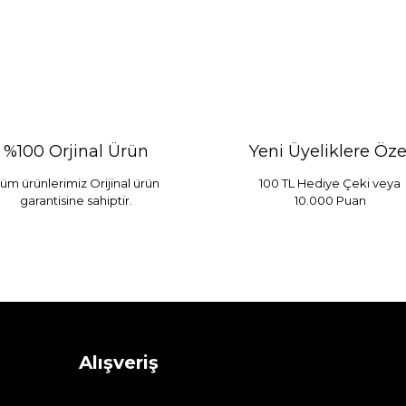
%100 Orjinal Ürün
Yeni Üyeliklere Öze
üm ürünlerimiz Orijinal ürün
100 TL Hediye Çeki veya
garantisine sahiptir.
10.000 Puan
 Mint
Sarev Elfıda Flanel Nevresim Takımı Çift Kişili
 TL
4.400,00 TL
Alışveriş