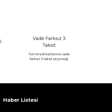
Vade Farksız 3
l
Taksit
Tüm kredi kartlarına vade
farksız 3 taksit seçeneği
Selim Dekor Chain 15x20 Çerçeve Vizon
...
1.595,00 TL
Haber Listesi