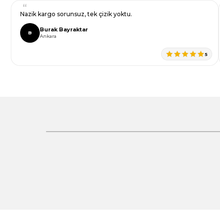
Ürün fiyatı diğer sitelerden daha pahalı.
la araştırdım henüz kullanmadım bugün
Harika,harikaaaa,harikaaaa
Bu ürüne benzer farklı alternatifler olmalı.
Ceren Taş
C
Şanlıurfa
5
Gönder
%30 İndirim