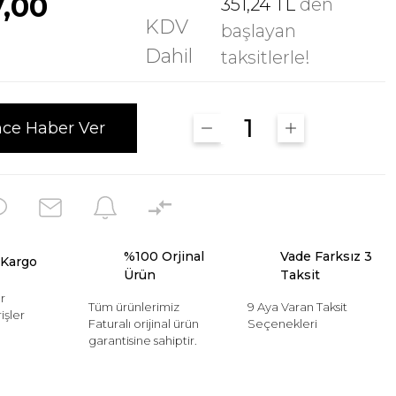
7,00
351,24 TL
den
KDV
başlayan
Dahil
taksitlerle!
nce Haber Ver
%100 Orjinal
Vade Farksız 3
 Kargo
Ürün
Taksit
r
Tüm ürünlerimiz
9 Aya Varan Taksit
işler
Faturalı orijinal ürün
Seçenekleri
garantisine sahiptir.