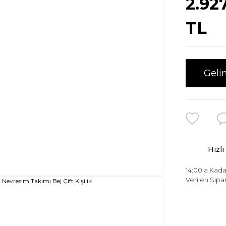
2.92
TL
Geli
Hızlı
14:00'a Kada
Verilen Sipar