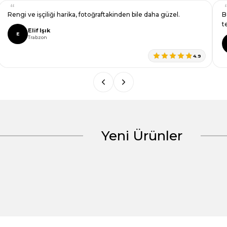
asssssııınnn
Çok zarif bir rengi var, çeyiz iç
Elif Ergin
E
Balıkesir
5
Yeni Ürünler