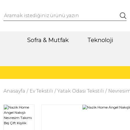
Sofra & Mutfak
Teknoloji
Anasayfa
Ev Tekstili
Yatak Odası Tekstili
Nevresim