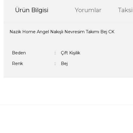
Ürün Bilgisi
Yorumlar
Taksi
Nazik Home Angel Nakışlı Nevresim Takımı Bej CK
Beden
:
Çift Kişilik
Renk
:
Bej
Bu ürünün fiyat bilgisi, resim, ürün açıklamalarında ve diğer kon
formunu kullanarak tarafımıza iletebilirsiniz.
Bir dakikanızı ayırın, yorumunuzla başkalarının do
Görüş ve önerileriniz için teşekkür ederiz.
Ürün resmi kalitesiz, bozuk veya görüntülenemiyor.
Yorum Yaz
Ürün açıklamasında eksik bilgiler bulunuyor.
Ürün bilgilerinde hatalar bulunuyor.