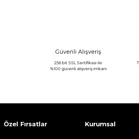
Güvenli Alışveriş
256 bit SSL Sertifikası ile
T
%100 güvenli alışveriş imkanı
Sarev Jahara Yatak Örtüsü Çift Kişilik
1.680,00
2.400,00 TL
Özel Fırsatlar
Kurumsal