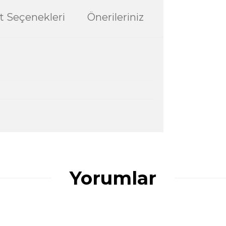
t Seçenekleri
Önerileriniz
ularda yetersiz gördüğünüz noktaları öneri
ğru seçim yapmasına yardımcı olun.
Yorumlar