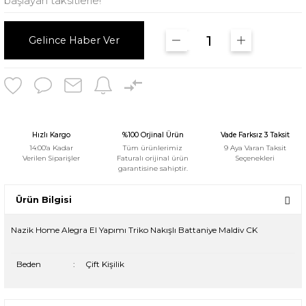
başlayan taksitlerle!
Gelince Haber Ver
Hızlı Kargo
%100 Orjinal Ürün
Vade Farksız 3 Taksit
14:00'a Kadar
Tüm ürünlerimiz
9 Aya Varan Taksit
Verilen Siparişler
Faturalı orijinal ürün
Seçenekleri
garantisine sahiptir.
Ürün Bilgisi
Nazik Home Alegra El Yapımı Triko Nakışlı Battaniye Maldiv CK
Beden
:
Çift Kişilik