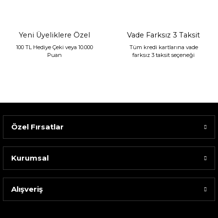
1.680,00 TL
Yeni Üyeliklere Özel
Vade Farksız 3 Taksit
100 TL Hediye Çeki veya 10.000
Tüm kredi kartlarına vade
Puan
farksız 3 taksit seçeneği
Özel Fırsatlar
Kurumsal
Alışveriş
Sarev Elfıda Flanel Nevresim Takımı Çift Kişili...
4.400,00 TL