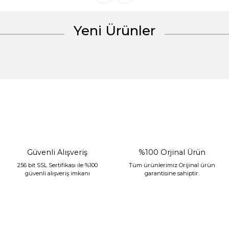
Yeni Ürünler
Gönder
%30 İndirim
Güvenli Alışveriş
%100 Orjinal Ürün
256 bit SSL Sertifikası ile %100
Tüm ürünlerimiz Orijinal ürün
güvenli alışveriş imkanı
garantisine sahiptir.
Sarev Jahara Yatak Örtüsü Çift Kişilik Mint
2.400,00 TL