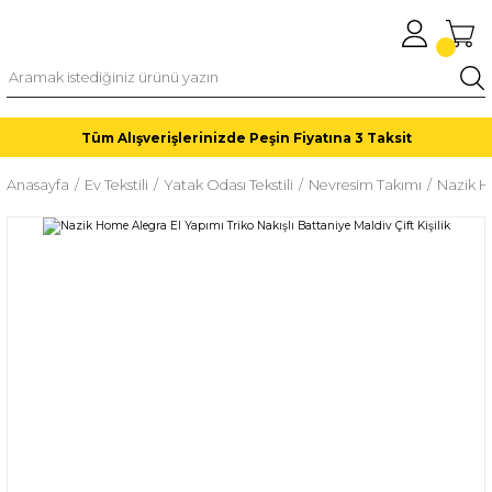
Tüm Alışverişlerinizde Peşin Fiyatına 3 Taksit
Anasayfa
Ev Tekstili
Yatak Odası Tekstili
Nevresim Takımı
Nazik Ho