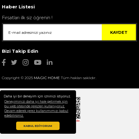
Haber Listesi
Fırsatları ilk siz öğrenin !
KAYDET
Bizi Takip Edin
Copyright © 2025
MAGIC HOME
Tüm hakları saklıdır.
Daha iyi bir deneyim için izninizi istiyoruz.
Deneyiminizi daha iyi hale getirmek için
bu web sitesinde çerezleri kullanıyoruz.
Devam ederek çerez kullanımımızı kabul
Selim Dekor Chain 15x20 Çerçeve Vizon
edebilirsiniz.
1.595,00 TL
KABUL EDİYORUM