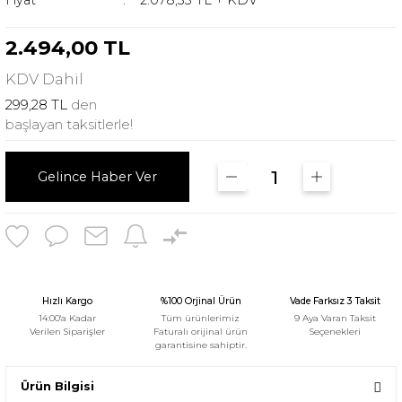
Fiyat
2.078,33 TL + KDV
2.494,00 TL
KDV
Dahil
299,28 TL
den
başlayan taksitlerle!
Gelince Haber Ver
Hızlı Kargo
%100 Orjinal Ürün
Vade Farksız 3 Taksit
14:00'a Kadar
Tüm ürünlerimiz
9 Aya Varan Taksit
Verilen Siparişler
Faturalı orijinal ürün
Seçenekleri
garantisine sahiptir.
Ürün Bilgisi