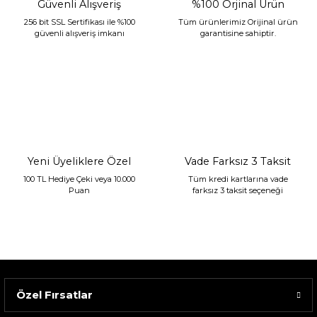
Güvenli Alışveriş
%100 Orjinal Ürün
256 bit SSL Sertifikası ile %100
Tüm ürünlerimiz Orijinal ürün
güvenli alışveriş imkanı
garantisine sahiptir.
Sarev Jahara Yatak Örtüsü Çift Kişilik Mint
2.400,00 TL
1.680,00 TL
Yeni Üyeliklere Özel
Vade Farksız 3 Taksit
100 TL Hediye Çeki veya 10.000
Tüm kredi kartlarına vade
Puan
farksız 3 taksit seçeneği
Özel Fırsatlar