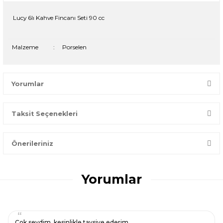
Lucy 6lı Kahve Fincanı Seti 90 cc
Malzeme
:
Porselen
Yorumlar
Taksit Seçenekleri
Bir dakikanızı ayırın, yorumunuzla başkalarının doğru seçim
yapmasına yardımcı olun.
Önerileriniz
Yorum Yaz
Bu ürünün fiyat bilgisi, resim, ürün açıklamalarında ve diğer
konularda yetersiz gördüğünüz noktaları öneri formunu
Yorumlar
kullanarak tarafımıza iletebilirsiniz.
Görüş ve önerileriniz için teşekkür ederiz.
Ürün resmi kalitesiz, bozuk veya görüntülenemiyor.
Çok sevdim, kesinlikle tavsiye ederim.