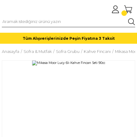
Tüm Alışverişlerinizde Peşin Fiyatına 3 Taksit
Anasayfa
Sofra & Mutfak
Sofra Grubu
Kahve Fincanı
Mikasa Moor