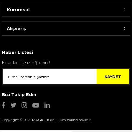
Kurumsal
Alışveriş
Sarev Elfıda Flanel Nevresim Takımı Çift Kişili...
4.400,00 TL
Haber Listesi
Fırsatları ilk siz öğrenin !
KAYDET
Bizi Takip Edin
Copyright © 2025
MAGIC HOME
Tüm hakları saklıdır.