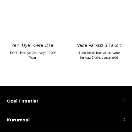
Sarev Jahara Yatak Örtüsü Çift Kişilik Mint
2.400,00 TL
1.680,00 TL
Yeni Üyeliklere Özel
Vade Farksız 3 Taksit
100 TL Hediye Çeki veya 10.000
Tüm kredi kartlarına vade
Puan
farksız 3 taksit seçeneği
Özel Fırsatlar
Kurumsal