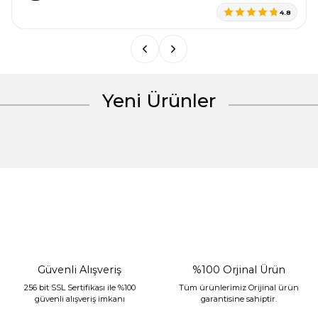
4.8
Bu ürüne benzer farklı alternatifler olmalı.
Yeni Ürünler
Gönder
%30 İndirim
Güvenli Alışveriş
%100 Orjinal Ürün
256 bit SSL Sertifikası ile %100
Tüm ürünlerimiz Orijinal ürün
güvenli alışveriş imkanı
garantisine sahiptir.