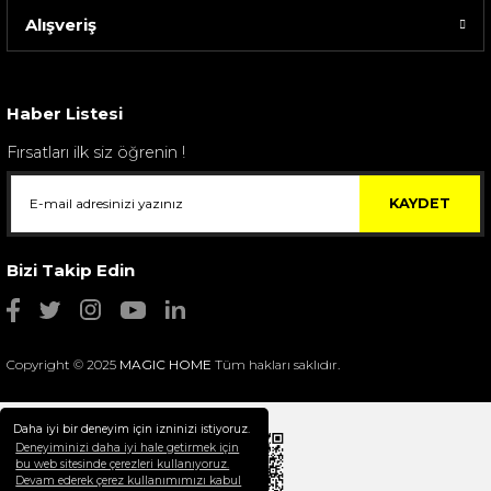
Alışveriş
Sarev Elfıda Flanel Nevresim Takımı Çift Kişili...
4.400,00 TL
Haber Listesi
Fırsatları ilk siz öğrenin !
KAYDET
Bizi Takip Edin
Copyright © 2025
MAGIC HOME
Tüm hakları saklıdır.
Daha iyi bir deneyim için izninizi istiyoruz.
Deneyiminizi daha iyi hale getirmek için
bu web sitesinde çerezleri kullanıyoruz.
Devam ederek çerez kullanımımızı kabul