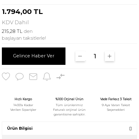
1.794,00 TL
KDV
Dahil
215,28 TL
den
başlayan taksitlerle!
Gelince Haber Ver
Hızlı Kargo
%100 Orjinal Ürün
Vade Farksız 3 Taksit
14:00'a Kadar
Tüm ürünlerimiz
9 Aya Varan Taksit
Verilen Siparişler
Faturalı orijinal ürün
Seçenekleri
garantisine sahiptir.
Ürün Bilgisi