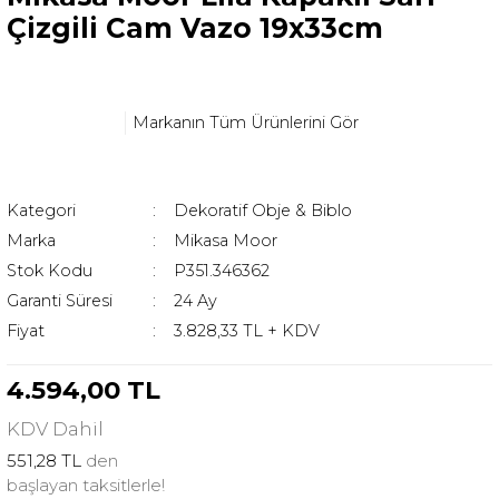
Çizgili Cam Vazo 19x33cm
Markanın Tüm Ürünlerini Gör
Kategori
Dekoratif Obje & Biblo
Marka
Mikasa Moor
Stok Kodu
P351.346362
Garanti Süresi
24 Ay
Fiyat
3.828,33 TL + KDV
4.594,00 TL
KDV
Dahil
551,28 TL
den
başlayan taksitlerle!