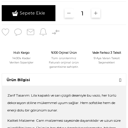
Sepete Ekle
Hızlı Kargo
%100 Orjinal Ürün
Vade Farksız 3 Taksit
14:00'a Kadar
Tüm ürünlerimiz
9 Aya Varan Taksit
Verilen Siparişler
Faturalı orijinal ürün
Seçenekleri
garantisine sahiptir.
Ürün Bilgisi
Zarif Tasarım: Lila kapaklı ve sarı çizgili deseniyle bu vazo, her türlü
dekorasyon stiline mükemmel uyum sağlar. Hem sofistike hem de
enerji dolu bir görünüm sunar.
Kaliteli Malzeme: Cam malzemesi sayesinde dayanıklıdır ve uzun süre
güzelliğini korur. Ürünün her detayı özenle tasarlanmıştır, böylece