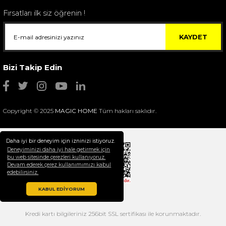
Fırsatları ilk siz öğrenin !
KAYDET
Bizi Takip Edin
Copyright © 2025
MAGIC HOME
Tüm hakları saklıdır.
Daha iyi bir deneyim için izninizi istiyoruz.
Deneyiminizi daha iyi hale getirmek için
bu web sitesinde çerezleri kullanıyoruz.
Devam ederek çerez kullanımımızı kabul
Selim Dekor Chain 15x20 Çerçeve Vizon
edebilirsiniz.
1.595,00 TL
KABUL EDİYORUM
Kredi kartı bilgileriniz 256bit SSL sertifikası ile korunmaktadır.