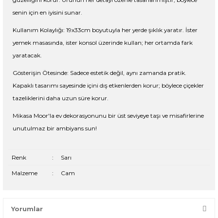
senin için en iyisini sunar.
Kullanım Kolaylığı: 19x33cm boyutuyla her yerde şıklık yaratır. İster
yemek masasında, ister konsol üzerinde kullan; her ortamda fark
yaratacak.
Gösterişin Ötesinde: Sadece estetik değil, aynı zamanda pratik.
Kapaklı tasarımı sayesinde içini dış etkenlerden korur; böylece çiçekler
tazeliklerini daha uzun süre korur.
Mikasa Moor'la ev dekorasyonunu bir üst seviyeye taşı ve misafirlerine
unutulmaz bir ambiyans sun!
Renk
:
Sarı
Malzeme
:
Cam
Yorumlar