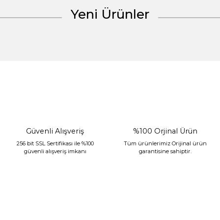
Yeni Ürünler
Gönder
%30 İndirim
Güvenli Alışveriş
%100 Orjinal Ürün
256 bit SSL Sertifikası ile %100
Tüm ürünlerimiz Orijinal ürün
güvenli alışveriş imkanı
garantisine sahiptir.
Sarev Jahara Yatak Örtüsü Çift Kişilik Mint
2.400,00 TL
1.680,00 TL