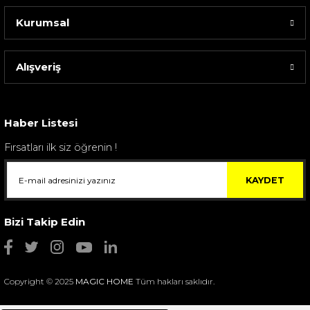
Kurumsal
Alışveriş
Sarev Elfıda Flanel Nevresim Takımı Çift Kişili...
4.400,00 TL
Haber Listesi
Fırsatları ilk siz öğrenin !
KAYDET
Bizi Takip Edin
Copyright © 2025
MAGIC HOME
Tüm hakları saklıdır.