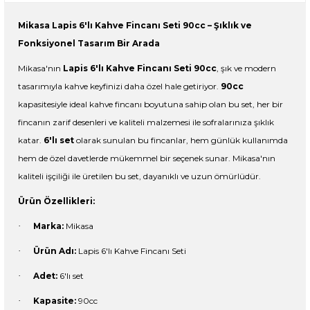
Mikasa Lapis 6'lı Kahve Fincanı Seti 90cc – Şıklık ve
Fonksiyonel Tasarım Bir Arada
Mikasa'nın
Lapis 6'lı Kahve Fincanı Seti 90cc
, şık ve modern
tasarımıyla kahve keyfinizi daha özel hale getiriyor.
90cc
kapasitesiyle ideal kahve fincanı boyutuna sahip olan bu set, her bir
fincanın zarif desenleri ve kaliteli malzemesi ile sofralarınıza şıklık
katar.
6'lı set
olarak sunulan bu fincanlar, hem günlük kullanımda
hem de özel davetlerde mükemmel bir seçenek sunar. Mikasa'nın
kaliteli işçiliği ile üretilen bu set, dayanıklı ve uzun ömürlüdür.
Ürün Özellikleri:
·
Marka:
Mikasa
·
Ürün Adı:
Lapis 6'lı Kahve Fincanı Seti
·
Adet:
6'lı set
·
Kapasite:
90cc