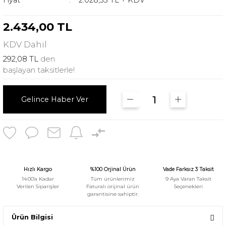
Fiyat
2.028,33 TL + KDV
2.434,00 TL
KDV
Dahil
292,08 TL
den
başlayan taksitlerle!
Gelince Haber Ver
Hızlı Kargo
%100 Orjinal Ürün
Vade Farksız 3 Taksit
14:00'a Kadar
Tüm ürünlerimiz
9 Aya Varan Taksit
Verilen Siparişler
Faturalı orijinal ürün
Seçenekleri
garantisine sahiptir.
Ürün Bilgisi