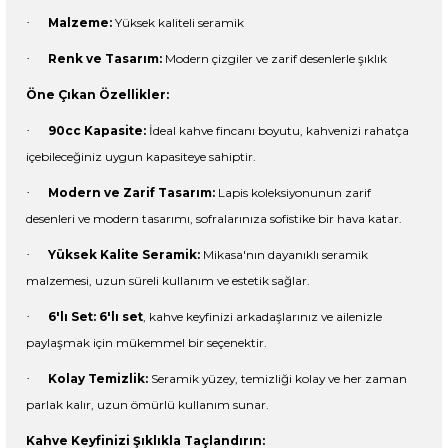
·
Malzeme:
Yüksek kaliteli seramik
·
Renk ve Tasarım:
Modern çizgiler ve zarif desenlerle şıklık
Öne Çıkan Özellikler:
·
90cc Kapasite:
İdeal kahve fincanı boyutu, kahvenizi rahatça
içebileceğiniz uygun kapasiteye sahiptir.
·
Modern ve Zarif Tasarım:
Lapis koleksiyonunun zarif
desenleri ve modern tasarımı, sofralarınıza sofistike bir hava katar.
·
Yüksek Kalite Seramik:
Mikasa'nın dayanıklı seramik
malzemesi, uzun süreli kullanım ve estetik sağlar.
·
6'lı Set:
6'lı set
, kahve keyfinizi arkadaşlarınız ve ailenizle
paylaşmak için mükemmel bir seçenektir.
·
Kolay Temizlik:
Seramik yüzey, temizliği kolay ve her zaman
parlak kalır, uzun ömürlü kullanım sunar.
Kahve Keyfinizi Şıklıkla Taçlandırın: