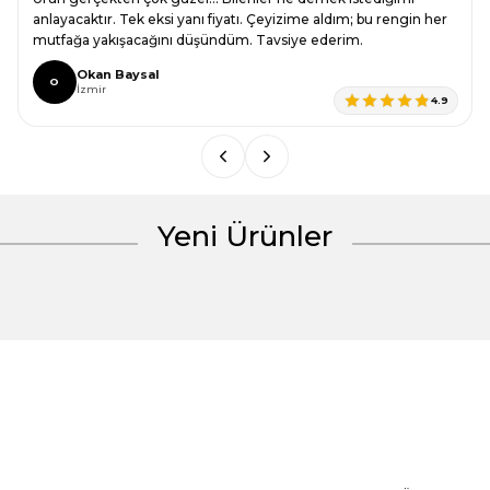
Ürün açıklamasında eksik bilgiler bulunuyor.
anlayacaktır. Tek eksi yanı fiyatı. Çeyizime aldım; bu rengin her
mutfağa yakışacağını düşündüm. Tavsiye ederim.
Ürün bilgilerinde hatalar bulunuyor.
Okan Baysal
Ürün fiyatı diğer sitelerden daha pahalı.
O
İzmir
4.9
Bu ürüne benzer farklı alternatifler olmalı.
Yeni Ürünler
Gönder
%30 İndirim