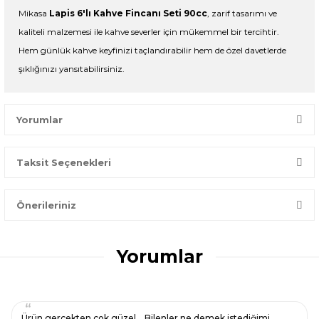
Mikasa
Lapis 6'lı Kahve Fincanı Seti 90cc
, zarif tasarımı ve
kaliteli malzemesi ile kahve severler için mükemmel bir tercihtir.
Hem günlük kahve keyfinizi taçlandırabilir hem de özel davetlerde
şıklığınızı yansıtabilirsiniz.
Yorumlar
Taksit Seçenekleri
Bir dakikanızı ayırın, yorumunuzla başkalarının doğru seçim
yapmasına yardımcı olun.
Önerileriniz
Yorum Yaz
Bu ürünün fiyat bilgisi, resim, ürün açıklamalarında ve diğer
konularda yetersiz gördüğünüz noktaları öneri formunu
Yorumlar
kullanarak tarafımıza iletebilirsiniz.
Görüş ve önerileriniz için teşekkür ederiz.
Ürün resmi kalitesiz, bozuk veya görüntülenemiyor.
Ürün gerçekten çok güzel… Bilenler ne demek istediğimi