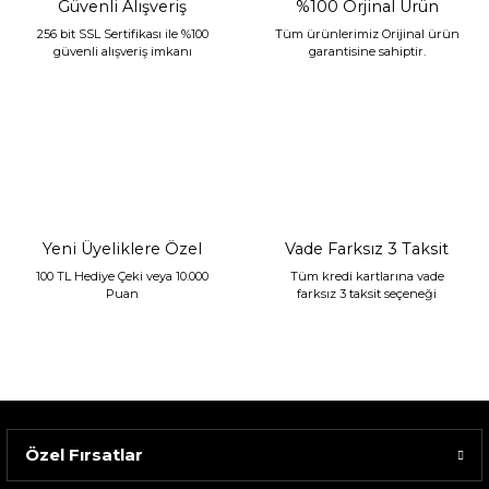
Güvenli Alışveriş
%100 Orjinal Ürün
256 bit SSL Sertifikası ile %100
Tüm ürünlerimiz Orijinal ürün
güvenli alışveriş imkanı
garantisine sahiptir.
Sarev Jahara Yatak Örtüsü Çift Kişilik Mint
2.400,00 TL
1.680,00 TL
Yeni Üyeliklere Özel
Vade Farksız 3 Taksit
100 TL Hediye Çeki veya 10.000
Tüm kredi kartlarına vade
Puan
farksız 3 taksit seçeneği
Özel Fırsatlar