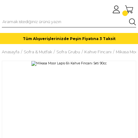
Tüm Alışverişlerinizde Peşin Fiyatına 3 Taksit
Anasayfa
Sofra & Mutfak
Sofra Grubu
Kahve Fincanı
Mikasa Moor