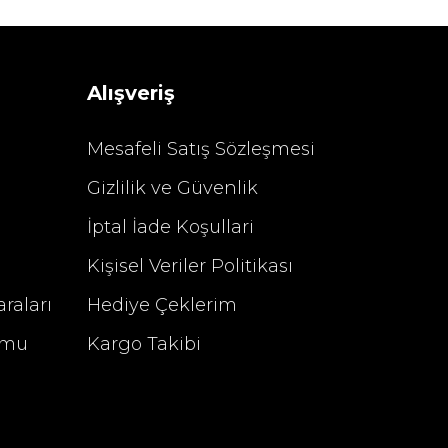
Sarev Elfıda Flanel Nevresim Takımı Çift Kişili
 TL
4.400,00 TL
Alışveriş
Mesafeli Satış Sözleşmesi
Gizlilik ve Güvenlik
%29 İndirim
İptal İade Koşullari
Kişisel Veriler Politikası
raları
Hediye Çeklerim
rmu
Kargo Takibi
u