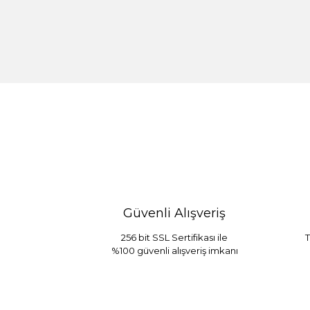
%30 İndirim
Güvenli Alışveriş
256 bit SSL Sertifikası ile
T
%100 güvenli alışveriş imkanı
Sarev Jahara Yatak Örtüsü Çift Kişilik