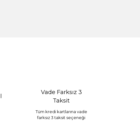
Vade Farksız 3
l
Taksit
Tüm kredi kartlarına vade
farksız 3 taksit seçeneği
Selim Dekor Chain 15x20 Çerçeve Vizon