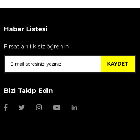
...
1.595,00 TL
Haber Listesi
Fırsatları ilk siz öğrenin !
KAYDET
Bizi Takip Edin
Wmf Bıçak Bileyi
1.999,00 TL