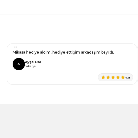
Ürün fiyatı diğer sitelerden daha pahalı.
Bu ürüne benzer farklı alternatifler olmalı.
Mikasa hediye aldım, hediye ettiğim arkadaşım bayıldı.
Gönder
Ayşe Dal
A
Sakarya
4.9