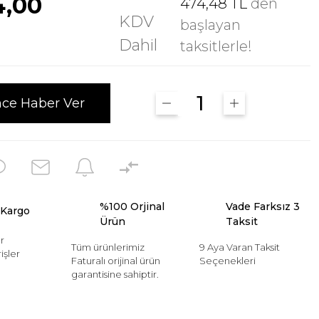
4,00
474,48 TL
den
KDV
başlayan
Dahil
taksitlerle!
nce Haber Ver
%100 Orjinal
Vade Farksız 3
 Kargo
Ürün
Taksit
r
Tüm ürünlerimiz
9 Aya Varan Taksit
işler
Faturalı orijinal ürün
Seçenekleri
garantisine sahiptir.