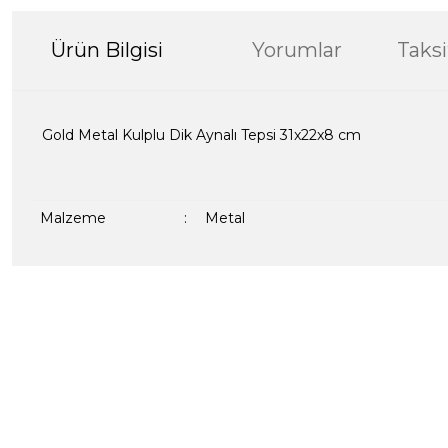
Ürün Bilgisi
Yorumlar
Taksi
Gold Metal Kulplu Dik Aynalı Tepsi 31x22x8 cm
Malzeme
:
Metal
Bu ürünün fiyat bilgisi, resim, ürün açıklamalarında ve diğer kon
formunu kullanarak tarafımıza iletebilirsiniz.
Bir dakikanızı ayırın, yorumunuzla başkalarının do
Görüş ve önerileriniz için teşekkür ederiz.
Ürün resmi kalitesiz, bozuk veya görüntülenemiyor.
Yorum Yaz
Ürün açıklamasında eksik bilgiler bulunuyor.
Ürün bilgilerinde hatalar bulunuyor.