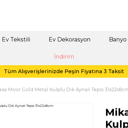
Ev Tekstili
Ev Dekorasyon
Banyo
İndirim
Tüm Alışverişlerinizde Peşin Fiyatına 3 Taksit
sa Moor Gold Metal Kulplu Dik Aynalı Tepsi 31x22x8c
Mika
Kulp