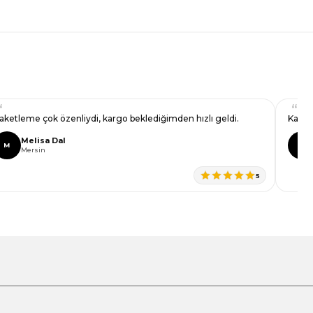
aketleme çok özenliydi, kargo beklediğimden hızlı geldi.
Kargos
Melisa Dal
M
E
Mersin
5