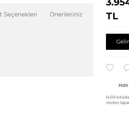
3.95
TL
t Seçenekleri
Önerileriniz
Geli
Hızlı
ularda yetersiz gördüğünüz noktaları öneri
ğru seçim yapmasına yardımcı olun.
14:00'a Kada
Verilen Sipar