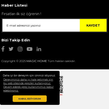
Haber Listesi
Fırsatları ilk siz öğrenin !
KAYDET
Bizi Takip Edin
Copyright © 2025
MAGIC HOME
Tüm hakları saklıdır.
Daha iyi bir deneyim için izninizi istiyoruz.
Deneyiminizi daha iyi hale getirmek için
bu web sitesinde çerezleri kullanıyoruz.
Devam ederek çerez kullanımımızı kabul
Selim Dekor Chain 15x20 Çerçeve Vizon
edebilirsiniz.
1.595,00 TL
KABUL EDİYORUM