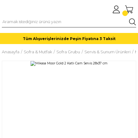
Tüm Alışverişlerinizde Peşin Fiyatına 3 Taksit
Anasayfa
Sofra & Mutfak
Sofra Grubu
Servis & Sunum Ürünleri
M