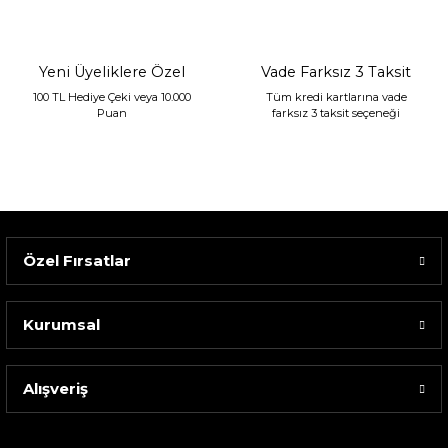
1.680,00 TL
Yeni Üyeliklere Özel
Vade Farksız 3 Taksit
100 TL Hediye Çeki veya 10.000
Tüm kredi kartlarına vade
Puan
farksız 3 taksit seçeneği
Özel Fırsatlar
Kurumsal
Alışveriş
Sarev Elfıda Flanel Nevresim Takımı Çift Kişili...
4.400,00 TL