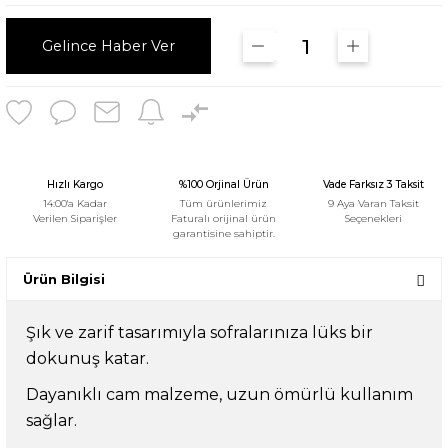
Gelince Haber Ver
Hızlı Kargo
%100 Orjinal Ürün
Vade Farksız 3 Taksit
14:00'a Kadar
Tüm ürünlerimiz
9 Aya Varan Taksit
Verilen Siparişler
Faturalı orijinal ürün
Seçenekleri
garantisine sahiptir.
Ürün Bilgisi
Şık ve zarif tasarımıyla sofralarınıza lüks bir
dokunuş katar.
Dayanıklı cam malzeme, uzun ömürlü kullanım
sağlar.