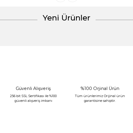
Yeni Ürünler
Gönder
%30 İndirim
Güvenli Alışveriş
%100 Orjinal Ürün
256 bit SSL Sertifikası ile %100
Tüm ürünlerimiz Orijinal ürün
güvenli alışveriş imkanı
garantisine sahiptir.
Sarev Jahara Yatak Örtüsü Çift Kişilik Mint
2.400,00 TL