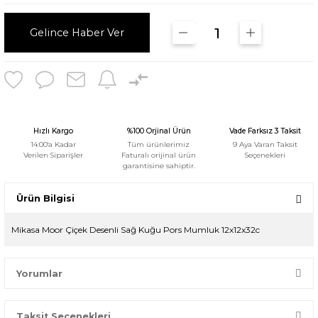
Gelince Haber Ver
Hızlı Kargo
%100 Orjinal Ürün
Vade Farksız 3 Taksit
14:00'a Kadar
Tüm ürünlerimiz
9 Aya Varan Taksit
Verilen Siparişler
Faturalı orijinal ürün
Seçenekleri
garantisine sahiptir.
Ürün Bilgisi
Mikasa Moor Çiçek Desenli Sağ Kuğu Pors Mumluk 12x12x32c
Yorumlar
Taksit Seçenekleri