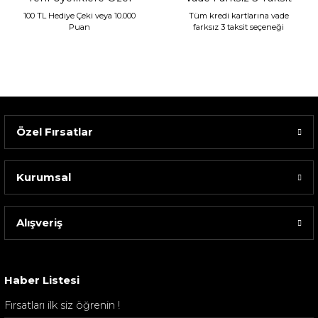
100 TL Hediye Çeki veya 10.000
Tüm kredi kartlarına vade
Puan
farksız 3 taksit seçeneği
Özel Fırsatlar
Kurumsal
Alışveriş
Sarev Elfıda Flanel Nevresim Takımı Çift Kişili...
4.400,00 TL
Haber Listesi
Fırsatları ilk siz öğrenin !