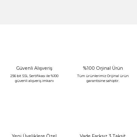
Gönder
%30 İndirim
Güvenli Alışveriş
%100 Orjinal Ürün
256 bit SSL Sertifikası ile %100
Tüm ürünlerimiz Orijinal ürün
güvenli alışveriş imkanı
garantisine sahiptir.
Sarev Jahara Yatak Örtüsü Çift Kişilik Mint
2.400,00 TL
1.680,00 TL
Yeni Üyeliklere Özel
Vade Farksız 3 Taksit