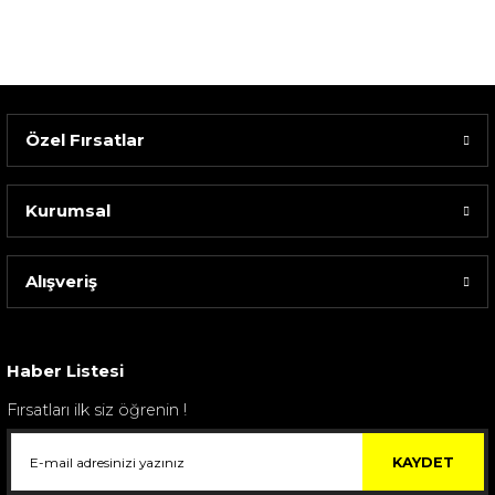
Özel Fırsatlar
Kurumsal
Alışveriş
Sarev Elfıda Flanel Nevresim Takımı Çift Kişili...
4.400,00 TL
Haber Listesi
Fırsatları ilk siz öğrenin !
KAYDET