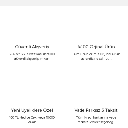
%30 İndirim
Güvenli Alışveriş
%100 Orjinal Ürün
256 bit SSL Sertifikası ile %100
Tüm ürünlerimiz Orijinal ürün
güvenli alışveriş imkanı
garantisine sahiptir.
Sarev Jahara Yatak Örtüsü Çift Kişilik Mint
2.400,00 TL
1.680,00 TL
Yeni Üyeliklere Özel
Vade Farksız 3 Taksit
100 TL Hediye Çeki veya 10.000
Tüm kredi kartlarına vade
Puan
farksız 3 taksit seçeneği