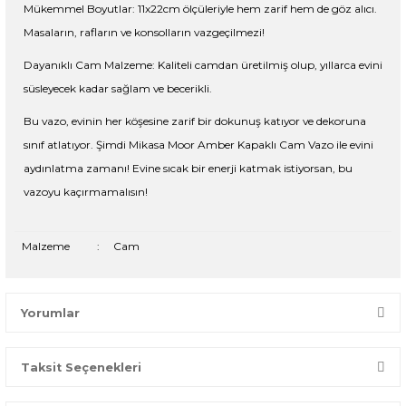
Mükemmel Boyutlar: 11x22cm ölçüleriyle hem zarif hem de göz alıcı.
Masaların, rafların ve konsolların vazgeçilmezi!
Dayanıklı Cam Malzeme: Kaliteli camdan üretilmiş olup, yıllarca evini
süsleyecek kadar sağlam ve becerikli.
Bu vazo, evinin her köşesine zarif bir dokunuş katıyor ve dekoruna
sınıf atlatıyor. Şimdi Mikasa Moor Amber Kapaklı Cam Vazo ile evini
aydınlatma zamanı! Evine sıcak bir enerji katmak istiyorsan, bu
vazoyu kaçırmamalısın!
Malzeme
:
Cam
Yorumlar
Taksit Seçenekleri
Bir dakikanızı ayırın, yorumunuzla başkalarının doğru seçim
yapmasına yardımcı olun.