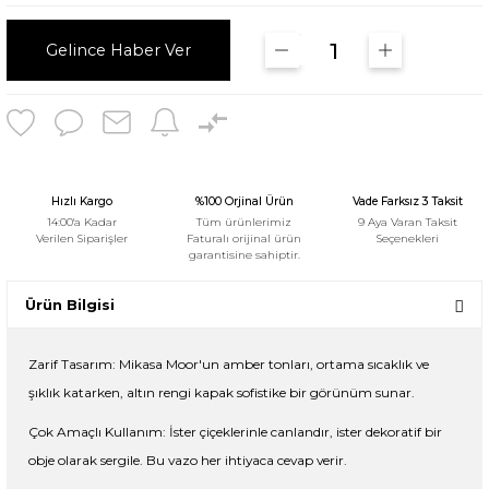
Gelince Haber Ver
Hızlı Kargo
%100 Orjinal Ürün
Vade Farksız 3 Taksit
14:00'a Kadar
Tüm ürünlerimiz
9 Aya Varan Taksit
Verilen Siparişler
Faturalı orijinal ürün
Seçenekleri
garantisine sahiptir.
Ürün Bilgisi
Zarif Tasarım: Mikasa Moor'un amber tonları, ortama sıcaklık ve
şıklık katarken, altın rengi kapak sofistike bir görünüm sunar.
Çok Amaçlı Kullanım: İster çiçeklerinle canlandır, ister dekoratif bir
obje olarak sergile. Bu vazo her ihtiyaca cevap verir.