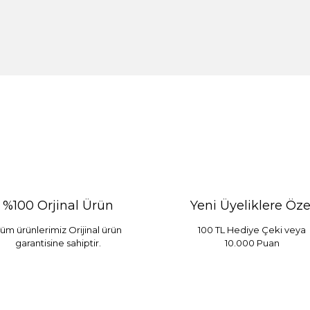
%100 Orjinal Ürün
Yeni Üyeliklere Öze
üm ürünlerimiz Orijinal ürün
100 TL Hediye Çeki veya
garantisine sahiptir.
10.000 Puan
 Mint
Sarev Elfıda Flanel Nevresim Takımı Çift Kişili