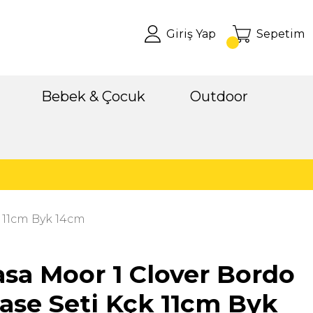
Giriş Yap
Sepetim
Bebek & Çocuk
Outdoor
k 11cm Byk 14cm
sa Moor 1 Clover Bordo
Kase Seti Kçk 11cm Byk