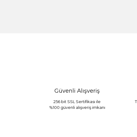
%30 İndirim
Güvenli Alışveriş
256 bit SSL Sertifikası ile
T
%100 güvenli alışveriş imkanı
Sarev Jahara Yatak Örtüsü Çift Kişilik