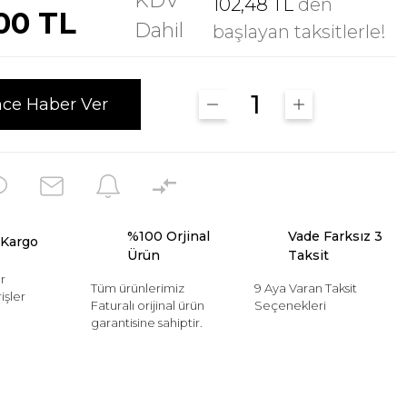
KDV
102,48 TL
den
00 TL
Dahil
başlayan taksitlerle!
nce Haber Ver
%100 Orjinal
Vade Farksız 3
 Kargo
Ürün
Taksit
r
Tüm ürünlerimiz
9 Aya Varan Taksit
işler
Faturalı orijinal ürün
Seçenekleri
garantisine sahiptir.