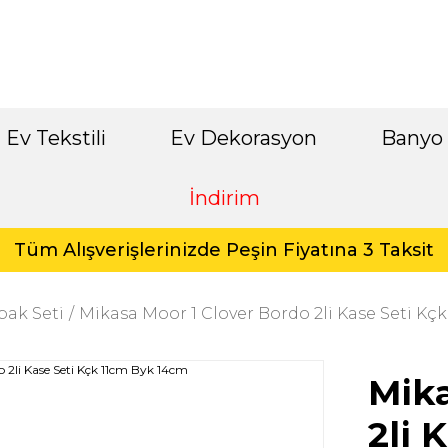
Ev Tekstili
Ev Dekorasyon
Banyo
İndirim
Tüm Alışverişlerinizde Peşin Fiyatına 3 Taksit
bak Seti
Mikasa Moor 1 Clover Bordo 2li Kase Seti Kç
Mika
2li 