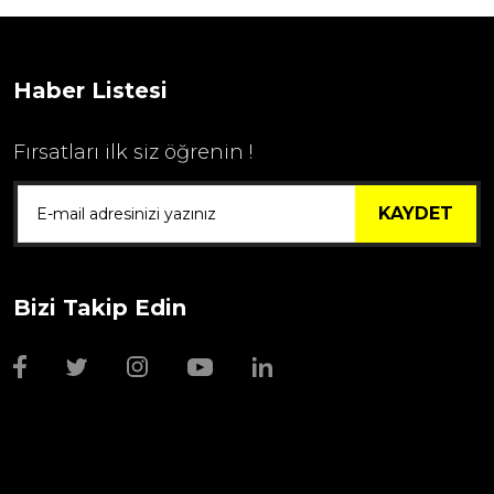
1.595,00 TL
Haber Listesi
Fırsatları ilk siz öğrenin !
KAYDET
Bizi Takip Edin
Wmf Bıçak Bileyi
1.999,00 TL