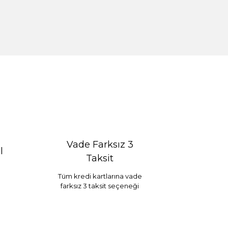
Vade Farksız 3
l
Taksit
Tüm kredi kartlarına vade
farksız 3 taksit seçeneği
Selim Dekor Chain 15x20 Çerçeve Vizon
...