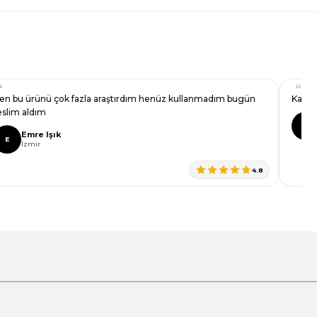
en bu ürünü çok fazla araştırdım henüz kullanmadım bugün
Kalite
eslim aldım
C
Emre Işık
E
İzmir
4.8