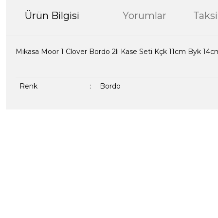
Ürün Bilgisi
Yorumlar
Taksi
Mikasa Moor 1 Clover Bordo 2li Kase Seti Kçk 11cm Byk 14c
Renk
:
Bordo
Bu ürünün fiyat bilgisi, resim, ürün açıklamalarında ve diğer kon
formunu kullanarak tarafımıza iletebilirsiniz.
Bir dakikanızı ayırın, yorumunuzla başkalarının do
Görüş ve önerileriniz için teşekkür ederiz.
Ürün resmi kalitesiz, bozuk veya görüntülenemiyor.
Yorum Yaz
Ürün açıklamasında eksik bilgiler bulunuyor.
Ürün bilgilerinde hatalar bulunuyor.
Ürün fiyatı diğer sitelerden daha pahalı.