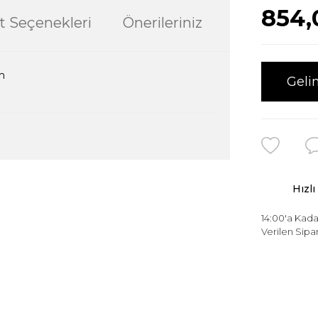
854,
t Seçenekleri
Önerileriniz
m
Geli
ularda yetersiz gördüğünüz noktaları öneri
Hızlı
ğru seçim yapmasına yardımcı olun.
14:00'a Kada
Verilen Sipar