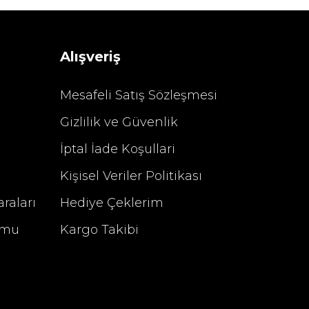
 TL
4.400,00 TL
Alışveriş
Mesafeli Satış Sözleşmesi
Gizlilik ve Güvenlik
%29 İndirim
İptal İade Koşullari
Kişisel Veriler Politikası
raları
Hediye Çeklerim
rmu
Kargo Takibi
u