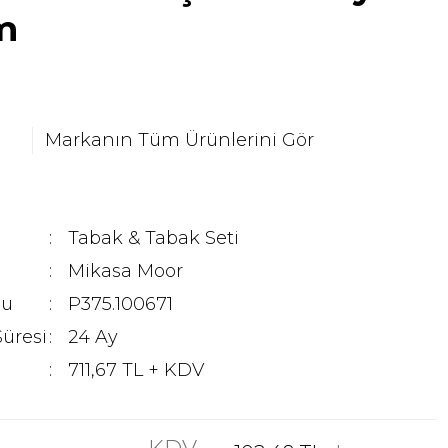
m
Markanın Tüm Ürünlerini Gör
Tabak & Tabak Seti
Mikasa Moor
du
P375.100671
Süresi
24 Ay
711,67 TL + KDV