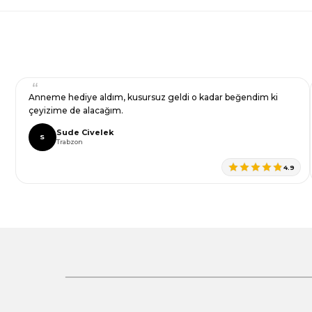
Bu ürüne benzer farklı alternatifler olmalı.
Gönder
Anneme hediye aldım, kusursuz geldi o kadar beğendim ki
çeyizime de alacağım.
Sude Civelek
S
Trabzon
4.9