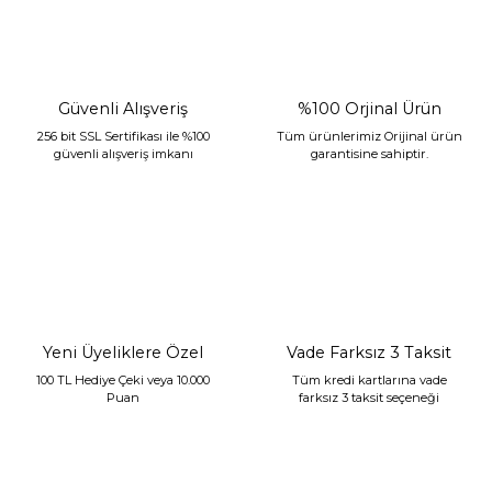
Güvenli Alışveriş
%100 Orjinal Ürün
256 bit SSL Sertifikası ile %100
Tüm ürünlerimiz Orijinal ürün
güvenli alışveriş imkanı
garantisine sahiptir.
Sarev Jahara Yatak Örtüsü Çift Kişilik Mint
2.400,00 TL
1.680,00 TL
Yeni Üyeliklere Özel
Vade Farksız 3 Taksit
100 TL Hediye Çeki veya 10.000
Tüm kredi kartlarına vade
Puan
farksız 3 taksit seçeneği