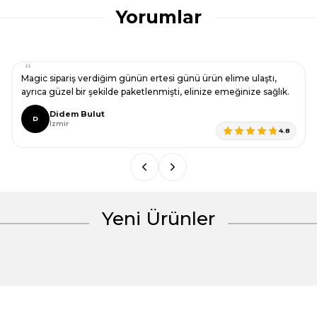
konularda yetersiz gördüğünüz noktaları öneri formunu
Yorumlar
kullanarak tarafımıza iletebilirsiniz.
Görüş ve önerileriniz için teşekkür ederiz.
Ürün resmi kalitesiz, bozuk veya görüntülenemiyor.
Magic sipariş verdiğim günün ertesi günü ürün elime ulaştı,
Ürün açıklamasında eksik bilgiler bulunuyor.
ayrıca güzel bir şekilde paketlenmişti, elinize emeğinize sağlık.
Ürün bilgilerinde hatalar bulunuyor.
Didem Bulut
D
İzmir
Ürün fiyatı diğer sitelerden daha pahalı.
4.8
Bu ürüne benzer farklı alternatifler olmalı.
Yeni Ürünler
Gönder
%30 İndirim