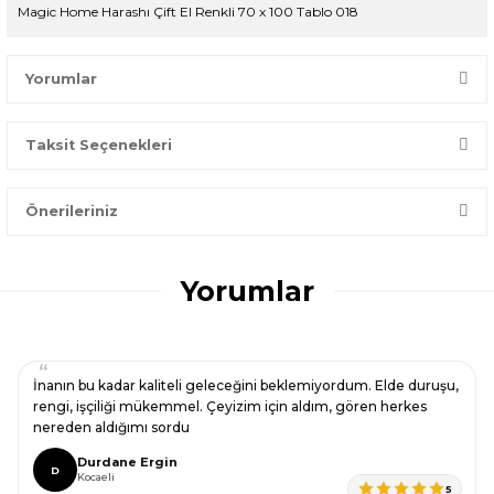
Magic Home Harashı Çift El Renkli 70 x 100 Tablo 018
Yorumlar
Taksit Seçenekleri
Bir dakikanızı ayırın, yorumunuzla başkalarının doğru seçim
yapmasına yardımcı olun.
Önerileriniz
Yorum Yaz
Bu ürünün fiyat bilgisi, resim, ürün açıklamalarında ve diğer
konularda yetersiz gördüğünüz noktaları öneri formunu
Yorumlar
kullanarak tarafımıza iletebilirsiniz.
Görüş ve önerileriniz için teşekkür ederiz.
Ürün resmi kalitesiz, bozuk veya görüntülenemiyor.
İnanın bu kadar kaliteli geleceğini beklemiyordum. Elde duruşu,
Ürün açıklamasında eksik bilgiler bulunuyor.
rengi, işçiliği mükemmel. Çeyizim için aldım, gören herkes
nereden aldığımı sordu
Ürün bilgilerinde hatalar bulunuyor.
Durdane Ergin
Ürün fiyatı diğer sitelerden daha pahalı.
D
Kocaeli
5