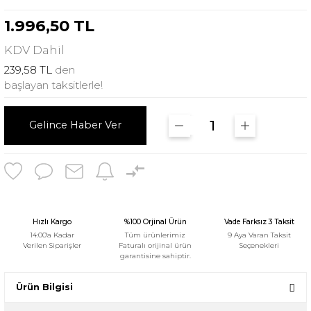
1.996,50 TL
KDV
Dahil
239,58 TL
den
başlayan taksitlerle!
Gelince Haber Ver
Hızlı Kargo
%100 Orjinal Ürün
Vade Farksız 3 Taksit
14:00'a Kadar
Tüm ürünlerimiz
9 Aya Varan Taksit
Verilen Siparişler
Faturalı orijinal ürün
Seçenekleri
garantisine sahiptir.
Ürün Bilgisi