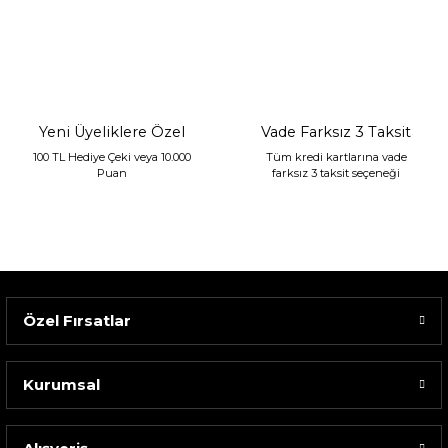
Sarev Jahara Yatak Örtüsü Çift Kişilik Mint
2.400,00 TL
1.680,00 TL
Yeni Üyeliklere Özel
Vade Farksız 3 Taksit
100 TL Hediye Çeki veya 10.000
Tüm kredi kartlarına vade
Puan
farksız 3 taksit seçeneği
Özel Fırsatlar
Kurumsal