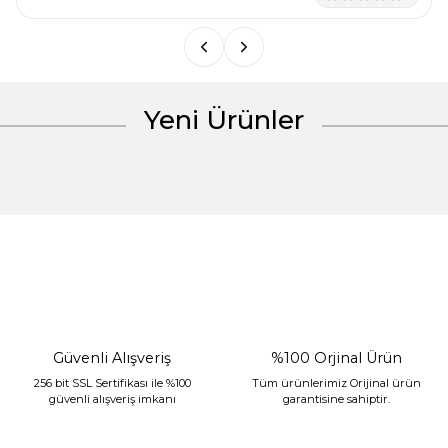
Bu ürüne benzer farklı alternatifler olmalı.
Yeni Ürünler
Gönder
%30 İndirim
Güvenli Alışveriş
%100 Orjinal Ürün
256 bit SSL Sertifikası ile %100
Tüm ürünlerimiz Orijinal ürün
güvenli alışveriş imkanı
garantisine sahiptir.