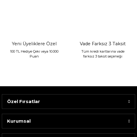
Sarev Jahara Yatak Örtüsü Çift Kişilik Mint
2.400,00 TL
1.680,00 TL
Yeni Üyeliklere Özel
Vade Farksız 3 Taksit
100 TL Hediye Çeki veya 10.000
Tüm kredi kartlarına vade
Puan
farksız 3 taksit seçeneği
Özel Fırsatlar
Kurumsal