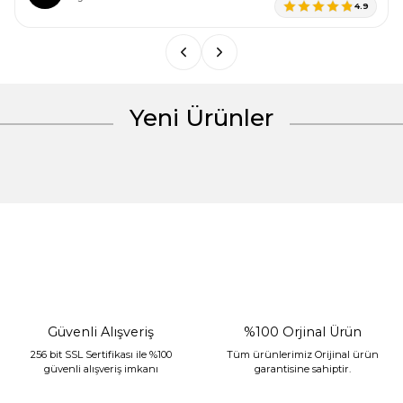
4.9
Ürün fiyatı diğer sitelerden daha pahalı.
Bu ürüne benzer farklı alternatifler olmalı.
Yeni Ürünler
Gönder
%30 İndirim
Güvenli Alışveriş
%100 Orjinal Ürün
256 bit SSL Sertifikası ile %100
Tüm ürünlerimiz Orijinal ürün
güvenli alışveriş imkanı
garantisine sahiptir.