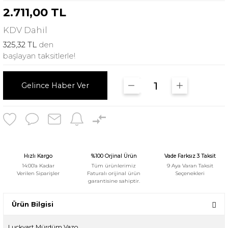
2.711,00 TL
KDV
Dahil
325,32 TL
den
başlayan taksitlerle!
Gelince Haber Ver
Hızlı Kargo
%100 Orjinal Ürün
Vade Farksız 3 Taksit
14:00'a Kadar
Tüm ürünlerimiz
9 Aya Varan Taksit
Verilen Siparişler
Faturalı orijinal ürün
Seçenekleri
garantisine sahiptir.
Ürün Bilgisi
Luckyart Mürdüm Vazo