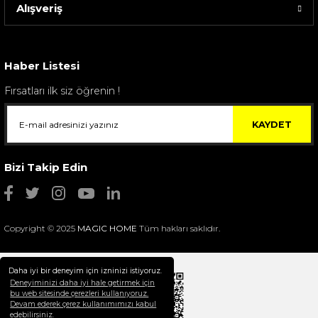
Alışveriş
Sarev Elfıda Flanel Nevresim Takımı Çift Kişili...
4.400,00 TL
Haber Listesi
Fırsatları ilk siz öğrenin !
KAYDET
Bizi Takip Edin
Copyright © 2025
MAGIC HOME
Tüm hakları saklıdır.
Daha iyi bir deneyim için izninizi istiyoruz.
Deneyiminizi daha iyi hale getirmek için
bu web sitesinde çerezleri kullanıyoruz.
Devam ederek çerez kullanımımızı kabul
Selim Dekor Chain 15x20 Çerçeve Vizon
edebilirsiniz.