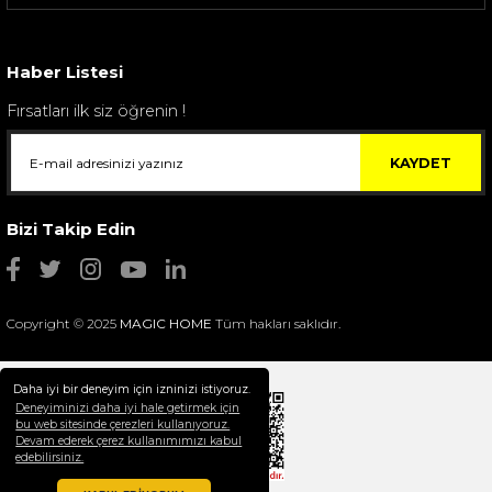
Sarev Elfıda Flanel Nevresim Takımı Çift Kişili...
4.400,00 TL
Haber Listesi
Fırsatları ilk siz öğrenin !
KAYDET
Bizi Takip Edin
Copyright © 2025
MAGIC HOME
Tüm hakları saklıdır.
Daha iyi bir deneyim için izninizi istiyoruz.
Deneyiminizi daha iyi hale getirmek için
bu web sitesinde çerezleri kullanıyoruz.
Devam ederek çerez kullanımımızı kabul
Selim Dekor Chain 15x20 Çerçeve Vizon
edebilirsiniz.
1.595,00 TL