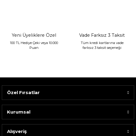
Sarev Jahara Yatak Örtüsü Çift Kişilik Mint
2.400,00 TL
1.680,00 TL
Yeni Üyeliklere Özel
Vade Farksız 3 Taksit
100 TL Hediye Çeki veya 10.000
Tüm kredi kartlarına vade
Puan
farksız 3 taksit seçeneği
Özel Fırsatlar
Kurumsal
Alışveriş