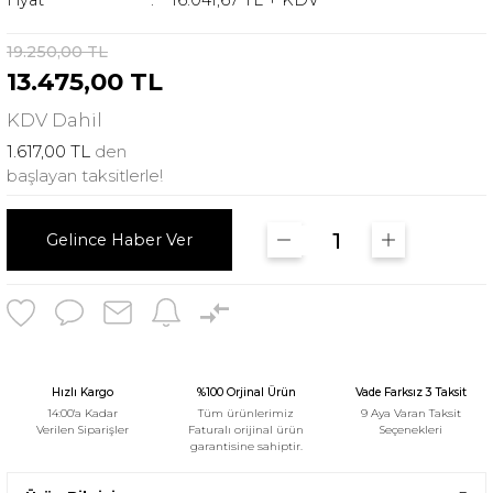
Fiyat
16.041,67 TL + KDV
19.250,00 TL
13.475,00 TL
KDV
Dahil
1.617,00 TL
den
başlayan taksitlerle!
Gelince Haber Ver
Hızlı Kargo
%100 Orjinal Ürün
Vade Farksız 3 Taksit
14:00'a Kadar
Tüm ürünlerimiz
9 Aya Varan Taksit
Verilen Siparişler
Faturalı orijinal ürün
Seçenekleri
garantisine sahiptir.