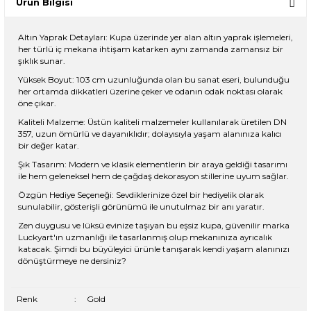
Ürün Bilgisi
Altın Yaprak Detayları: Kupa üzerinde yer alan altın yaprak işlemeleri,
her türlü iç mekana ihtişam katarken aynı zamanda zamansız bir
şıklık sunar.
Yüksek Boyut: 103 cm uzunluğunda olan bu sanat eseri, bulunduğu
her ortamda dikkatleri üzerine çeker ve odanın odak noktası olarak
öne çıkar.
Kaliteli Malzeme: Üstün kaliteli malzemeler kullanılarak üretilen DN
357, uzun ömürlü ve dayanıklıdır; dolayısıyla yaşam alanınıza kalıcı
bir değer katar.
Şık Tasarım: Modern ve klasik elementlerin bir araya geldiği tasarımı
ile hem geleneksel hem de çağdaş dekorasyon stillerine uyum sağlar.
Özgün Hediye Seçeneği: Sevdiklerinize özel bir hediyelik olarak
sunulabilir, gösterişli görünümü ile unutulmaz bir anı yaratır.
Zen duygusu ve lüksü evinize taşıyan bu eşsiz kupa, güvenilir marka
Luckyart'ın uzmanlığı ile tasarlanmış olup mekanınıza ayrıcalık
katacak. Şimdi bu büyüleyici ürünle tanışarak kendi yaşam alanınızı
dönüştürmeye ne dersiniz?
Renk
:
Gold