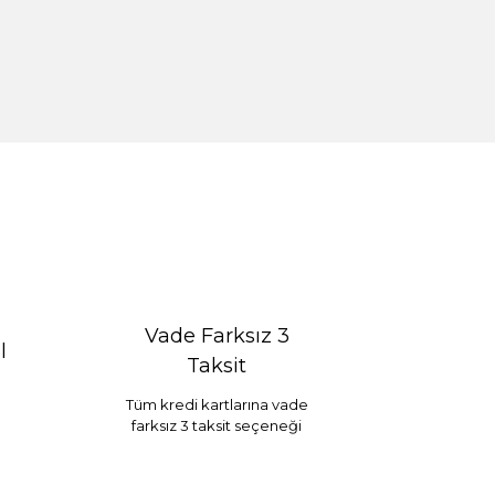
Vade Farksız 3
l
Taksit
Tüm kredi kartlarına vade
farksız 3 taksit seçeneği
Selim Dekor Chain 15x20 Çerçeve Vizon