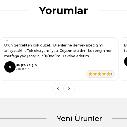
ğru seçim yapmasına yardımcı olun.
Yorumlar
k güzel… Bilenler ne demek istediğimi
Ben bu ürünü çok fazl
ksi yanı fiyatı. Çeyizime aldım; bu rengin her
teslim aldım
ını düşündüm. Tavsiye ederim.
Aysun Dinç
A
Antalya
5
Yeni Ürünler