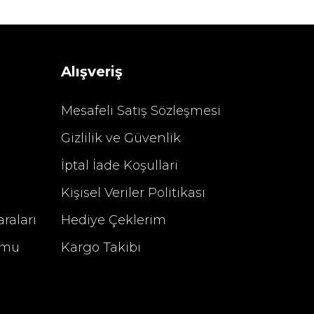
Sarev Elfıda Flanel Nevresim Takımı Çift Kişili
 TL
4.400,00 TL
Alışveriş
Mesafeli Satış Sözleşmesi
Gizlilik ve Güvenlik
%29 İndirim
İptal İade Koşullari
Kişisel Veriler Politikası
raları
Hediye Çeklerim
rmu
Kargo Takibi
u