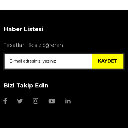
...
1.595,00 TL
Haber Listesi
Fırsatları ilk siz öğrenin !
KAYDET
Bizi Takip Edin
Wmf Bıçak Bileyi
1.999,00 TL