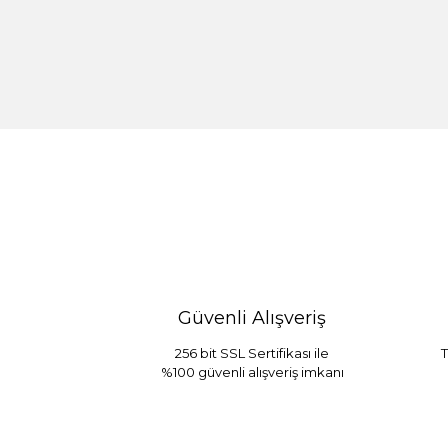
%30 İndirim
Güvenli Alışveriş
256 bit SSL Sertifikası ile
T
%100 güvenli alışveriş imkanı
Sarev Jahara Yatak Örtüsü Çift Kişilik