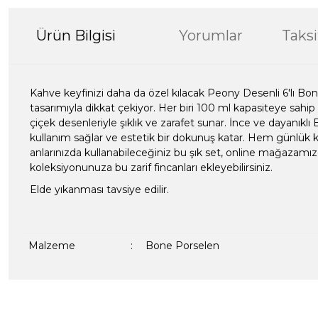
Ürün Bilgisi
Yorumlar
Taksi
Kahve keyfinizi daha da özel kılacak Peony Desenli 6'lı Bon
tasarımıyla dikkat çekiyor. Her biri 100 ml kapasiteye sahip
çiçek desenleriyle şıklık ve zarafet sunar. İnce ve dayanık
kullanım sağlar ve estetik bir dokunuş katar. Hem günlük
anlarınızda kullanabileceğiniz bu şık set, online mağazamızd
koleksiyonunuza bu zarif fincanları ekleyebilirsiniz.
Elde yıkanması tavsiye edilir.
Malzeme
:
Bone Porselen
Bu ürünün fiyat bilgisi, resim, ürün açıklamalarında ve diğer kon
formunu kullanarak tarafımıza iletebilirsiniz.