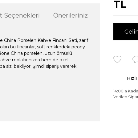
TL
t Seçenekleri
Önerileriniz
Geli
e China Porselen Kahve Fincanı Seti, zarif
 olan bu fincanlar, soft renklerdeki peony
lı Bone China porselen, uzun ömürlü
 kahve molalarınızda hem de özel
a sizi bekliyor. Şimdi sipariş vererek
Hızlı
14:00'a Kada
Verilen Sipar
ularda yetersiz gördüğünüz noktaları öneri