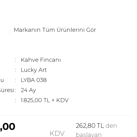
Markanın Tüm Ürünlerini Gör
Kahve Fincanı
Lucky Art
du
LYBA 038
Süresi
24 Ay
1.825,00 TL + KDV
0,00
262,80 TL
den
KDV
başlayan