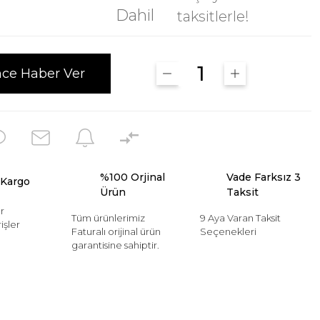
Dahil
taksitlerle!
nce Haber Ver
%100 Orjinal
Vade Farksız 3
 Kargo
Ürün
Taksit
r
Tüm ürünlerimiz
9 Aya Varan Taksit
işler
Faturalı orijinal ürün
Seçenekleri
garantisine sahiptir.