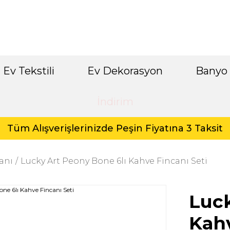
Ev Tekstili
Ev Dekorasyon
Banyo
İndirim
Tüm Alışverişlerinizde Peşin Fiyatına 3 Taksit
anı
Lucky Art Peony Bone 6lı Kahve Fincanı Seti
Luck
Kahv