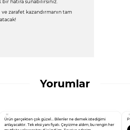
ir hatıra sunabilirsiniz.
l ve zarafet kazandırmanın tam
katacak!
ularda yetersiz gördüğünüz noktaları öneri
ğru seçim yapmasına yardımcı olun.
Yorumlar
çok hızlı dönüş yaptı, ürün görselde
Rengi ve işçiliği harika
ne ve kaliteli.
Esra Yalçın