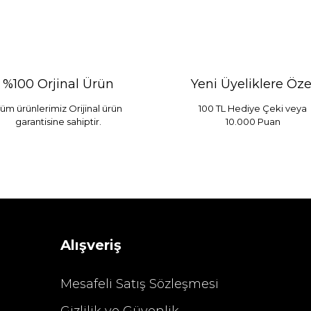
%100 Orjinal Ürün
Yeni Üyeliklere Öze
üm ürünlerimiz Orijinal ürün
100 TL Hediye Çeki veya
garantisine sahiptir.
10.000 Puan
 Mint
Sarev Elfıda Flanel Nevresim Takımı Çift Kişili
 TL
4.400,00 TL
Alışveriş
Mesafeli Satış Sözleşmesi