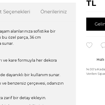
TL
t Seçenekleri
Önerileriniz
Geli
aşam alanlarınıza sofistike bir
 bu özel parça, 36 cm
a sunar.
Hızlı
rı ve kare formuyla her dekora
14:00'a Kada
Verilen Sipar
e dayanıklı bir kullanım sunar.
 ve benzersiz çerçevesi, odanızın
a zarif bir detay ekleyin.