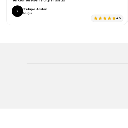
Didem Seze
D
Balıkesir
4.8
Gönder
%30 İndirim