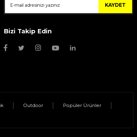
KAYDET
Bizi Takip Edin
Wmf Bıçak Bileyi
1.999,00 TL
uk
Outdoor
Popüler Ürünler