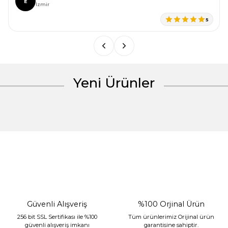
E
Ürün bilgilerinde hatalar bulunuyor.
İzmir
Ürün fiyatı diğer sitelerden daha pahalı.
5
Bu ürüne benzer farklı alternatifler olmalı.
Yeni Ürünler
Gönder
%30 İndirim
Güvenli Alışveriş
%100 Orjinal Ürün
256 bit SSL Sertifikası ile %100
Tüm ürünlerimiz Orijinal ürün
güvenli alışveriş imkanı
garantisine sahiptir.