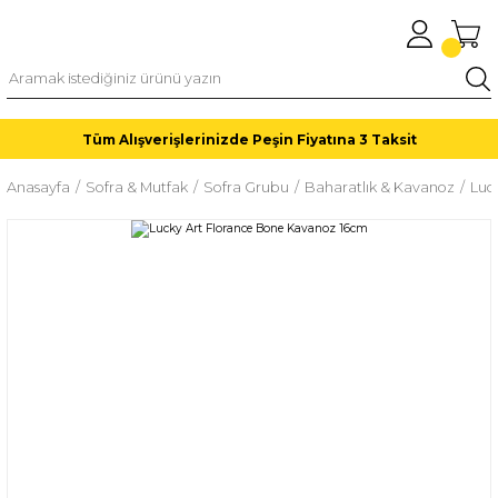
Tüm Alışverişlerinizde Peşin Fiyatına 3 Taksit
Anasayfa
Sofra & Mutfak
Sofra Grubu
Baharatlık & Kavanoz
Luc