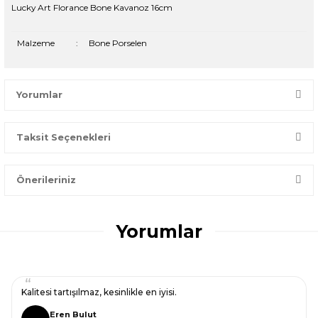
Lucky Art Florance Bone Kavanoz 16cm
Malzeme
:
Bone Porselen
Yorumlar
Taksit Seçenekleri
Bir dakikanızı ayırın, yorumunuzla başkalarının doğru seçim
yapmasına yardımcı olun.
Önerileriniz
Yorum Yaz
Bu ürünün fiyat bilgisi, resim, ürün açıklamalarında ve diğer
konularda yetersiz gördüğünüz noktaları öneri formunu
Yorumlar
kullanarak tarafımıza iletebilirsiniz.
Görüş ve önerileriniz için teşekkür ederiz.
Ürün resmi kalitesiz, bozuk veya görüntülenemiyor.
Kalitesi tartışılmaz, kesinlikle en iyisi.
Ürün açıklamasında eksik bilgiler bulunuyor.
Eren Bulut