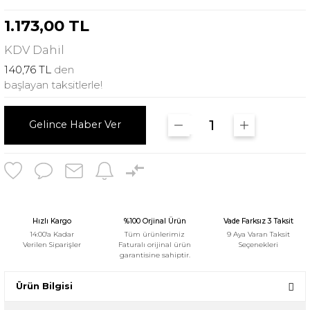
1.173,00 TL
KDV
Dahil
140,76 TL
den
başlayan taksitlerle!
Gelince Haber Ver
Hızlı Kargo
%100 Orjinal Ürün
Vade Farksız 3 Taksit
14:00'a Kadar
Tüm ürünlerimiz
9 Aya Varan Taksit
Verilen Siparişler
Faturalı orijinal ürün
Seçenekleri
garantisine sahiptir.
Ürün Bilgisi