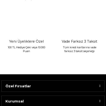
Sarev Jahara Yatak Örtüsü Çift Kişilik Mint
2.400,00 TL
1.680,00 TL
Yeni Üyeliklere Özel
Vade Farksız 3 Taksit
100 TL Hediye Çeki veya 10.000
Tüm kredi kartlarına vade
Puan
farksız 3 taksit seçeneği
Özel Fırsatlar
Kurumsal