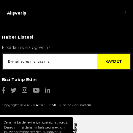
Alışveriş
Sarev Elfıda Flanel Nevresim Takımı Çift Kişili...
4.400,00 TL
Haber Listesi
Fırsatları ilk siz öğrenin !
KAYDET
Bizi Takip Edin
Copyright © 2025
MAGIC HOME
Tüm hakları saklıdır.
Daha iyi bir deneyim için izninizi istiyoruz.
Deneyiminizi daha iyi hale getirmek için
bu web sitesinde çerezleri kullanıyoruz.