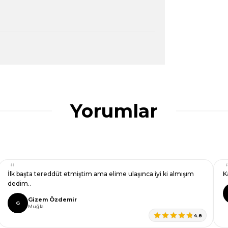
ularda yetersiz gördüğünüz noktaları öneri
ğru seçim yapmasına yardımcı olun.
Yorumlar
İlk başta tereddüt etmiştim ama elime ulaşınca iyi ki almışım
K
dedim..
Gizem Özdemir
G
Muğla
4.8