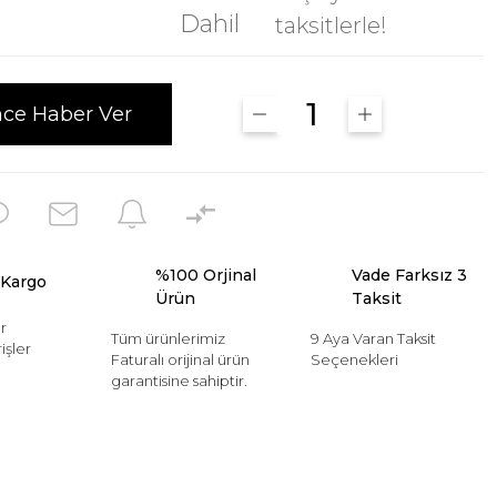
Dahil
taksitlerle!
nce Haber Ver
%100 Orjinal
Vade Farksız 3
 Kargo
Ürün
Taksit
r
Tüm ürünlerimiz
9 Aya Varan Taksit
işler
Faturalı orijinal ürün
Seçenekleri
garantisine sahiptir.