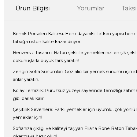
Ürün Bilgisi
Yorumlar
Taksi
Kemik Porselen Kalitesi: Hem dayanıklı iletken yapısı hem 
tabağa üstün kalite kazandırıyor.
Benzersiz Tasarım: Baton şekli ile yemeklerinizi en şık şe
dokunuşlarla büyük fark yaratın!
Zengin Sofra Sunumları: Göz alıcı bir yemek sunumu için ide
anlar yaratın.
Kolay Temizlik: Pürüzsüz yüzeyi sayesinde temizliği zahmet
gibi parlak kalır.
Çeşitlilik Sevenlere: Farklı yemekler için uyumlu, çok yönlü 
yemekler için!
Sofranıza şıklığı ve kaliteyi taşıyan Eliana Bone Baton Taba
çıkarmaya hazır olun!