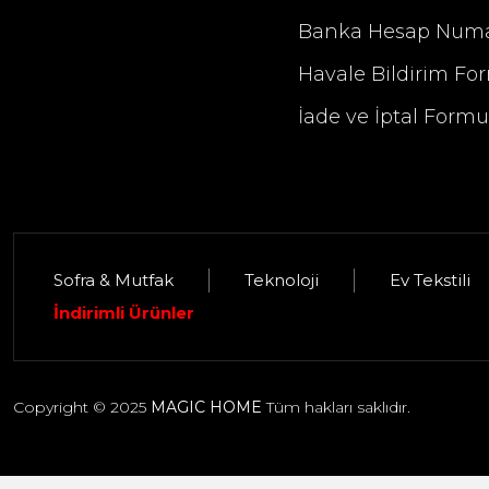
Banka Hesap Numa
Havale Bildirim Fo
İade ve İptal Form
Sofra & Mutfak
Teknoloji
Ev Tekstili
Selim Dekor Elise 13x18 Çerçeve Güm
İndirimli Ürünler
1.395,00 TL
Copyright © 2025
MAGIC HOME
Tüm hakları saklıdır.