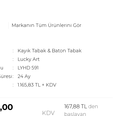
Markanın Tüm Ürünlerini Gör
Kayık Tabak & Baton Tabak
Lucky Art
du
LYHD 591
Süresi
24 Ay
1.165,83 TL + KDV
9,00
167,88 TL
den
KDV
başlayan