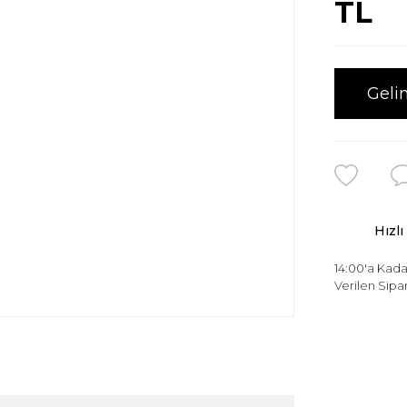
TL
Geli
Hızlı
14:00'a Kada
Verilen Sipar