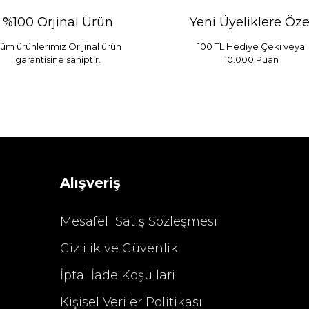
%100 Orjinal Ürün
Yeni Üyeliklere Öze
üm ürünlerimiz Orijinal ürün
100 TL Hediye Çeki veya
garantisine sahiptir.
10.000 Puan
 Mint
Sarev Elfıda Flanel Nevresim Takımı Çift Kişili
 TL
4.400,00 TL
Alışveriş
Mesafeli Satış Sözleşmesi
Gizlilik ve Güvenlik
%29 İndirim
İptal İade Koşullari
Kişisel Veriler Politikası