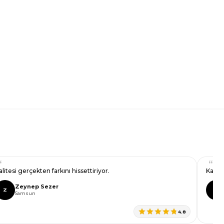
alitesi gerçekten farkını hissettiriyor.
Kampa
Zeynep Sezer
Z
D
Samsun
4.8