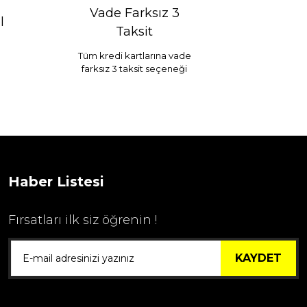
Vade Farksız 3
l
Taksit
Tüm kredi kartlarına vade
farksız 3 taksit seçeneği
Selim Dekor Chain 15x20 Çerçeve Vizon
...
1.595,00 TL
Haber Listesi
Fırsatları ilk siz öğrenin !
KAYDET