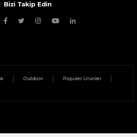
Bizi Takip Edin
Wmf Bıçak Bileyi
1.999,00 TL
uk
Outdoor
Popüler Ürünler