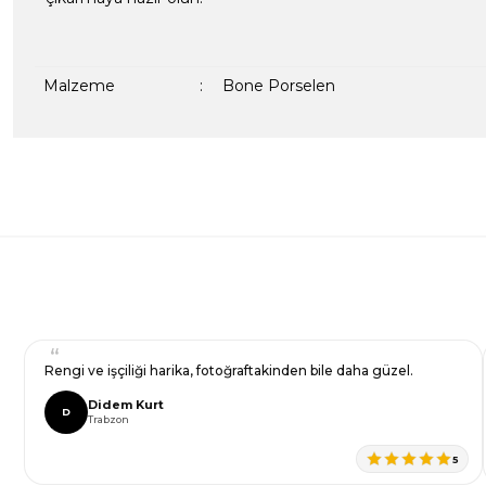
Malzeme
:
Bone Porselen
Bu ürünün fiyat bilgisi, resim, ürün açıklamalarında ve diğer kon
formunu kullanarak tarafımıza iletebilirsiniz.
Bir dakikanızı ayırın, yorumunuzla başkalarının do
Görüş ve önerileriniz için teşekkür ederiz.
Ürün resmi kalitesiz, bozuk veya görüntülenemiyor.
Yorum Yaz
Ürün açıklamasında eksik bilgiler bulunuyor.
Ürün bilgilerinde hatalar bulunuyor.
Ürün fiyatı diğer sitelerden daha pahalı.
Rengi ve işçiliği harika, fotoğraftakinden bile daha güzel.
Bu ürüne benzer farklı alternatifler olmalı.
Didem Kurt
D
Trabzon
5