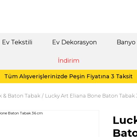
Ev Tekstili
Ev Dekorasyon
Banyo
İndirim
Tüm Alışverişlerinizde Peşin Fiyatına 3 Taksit
k & Baton Tabak
Lucky Art Eliana Bone Baton Tabak
Luck
Bat