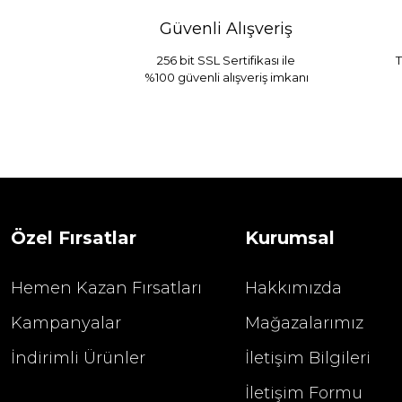
Güvenli Alışveriş
256 bit SSL Sertifikası ile
T
%100 güvenli alışveriş imkanı
Sarev Jahara Yatak Örtüsü Çift Kişilik
1.680,00
2.400,00 TL
Özel Fırsatlar
Kurumsal
Hemen Kazan Fırsatları
Hakkımızda
Kampanyalar
Mağazalarımız
İndirimli Ürünler
İletişim Bilgileri
İletişim Formu