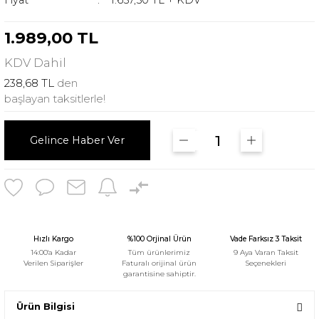
Fiyat
1.657,50 TL + KDV
1.989,00 TL
KDV
Dahil
238,68 TL
den
başlayan taksitlerle!
Gelince Haber Ver
Hızlı Kargo
%100 Orjinal Ürün
Vade Farksız 3 Taksit
14:00'a Kadar
Tüm ürünlerimiz
9 Aya Varan Taksit
Verilen Siparişler
Faturalı orijinal ürün
Seçenekleri
garantisine sahiptir.
Ürün Bilgisi