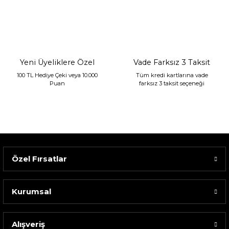
Sarev Jahara Yatak Örtüsü Çift Kişilik Mint
2.400,00 TL
1.680,00 TL
Yeni Üyeliklere Özel
Vade Farksız 3 Taksit
100 TL Hediye Çeki veya 10.000
Tüm kredi kartlarına vade
Puan
farksız 3 taksit seçeneği
Özel Fırsatlar
Kurumsal
Alışveriş