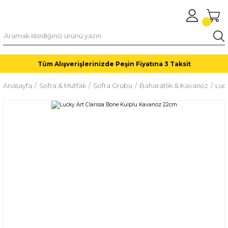
Tüm Alışverişlerinizde Peşin Fiyatına 3 Taksit
Anasayfa
Sofra & Mutfak
Sofra Grubu
Baharatlık & Kavanoz
Luc