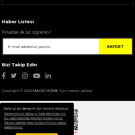
Sarev Elfıda Flanel Nevresim Takımı Çift Kişili...
4.400,00 TL
Haber Listesi
Fırsatları ilk siz öğrenin !
KAYDET
Bizi Takip Edin
Copyright © 2025
MAGIC HOME
Tüm hakları saklıdır.
Daha iyi bir deneyim için izninizi istiyoruz.
Deneyiminizi daha iyi hale getirmek için
bu web sitesinde çerezleri kullanıyoruz.
Devam ederek çerez kullanımımızı kabul
Selim Dekor Chain 15x20 Çerçeve Vizon
edebilirsiniz.